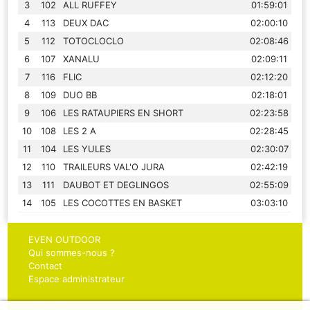
3
102
ALL RUFFEY
01:59:01
4
113
DEUX DAC
02:00:10
5
112
TOTOCLOCLO
02:08:46
6
107
XANALU
02:09:11
7
116
FLIC
02:12:20
8
109
DUO BB
02:18:01
9
106
LES RATAUPIERS EN SHORT
02:23:58
10
108
LES 2 A
02:28:45
11
104
LES YULES
02:30:07
12
110
TRAILEURS VAL'O JURA
02:42:19
13
111
DAUBOT ET DEGLINGOS
02:55:09
14
105
LES COCOTTES EN BASKET
03:03:10
EVEN OUTDOOR
Qui sommes-nous ?
Contact
Espace administrateur