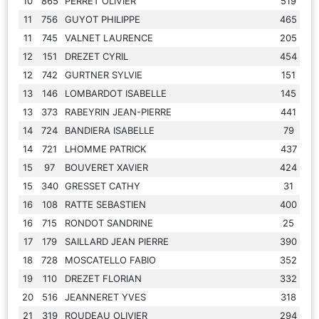
10
865
PERRET OLIVIER
519
11
756
GUYOT PHILIPPE
465
11
745
VALNET LAURENCE
205
12
151
DREZET CYRIL
454
12
742
GURTNER SYLVIE
151
13
146
LOMBARDOT ISABELLE
145
13
373
RABEYRIN JEAN-PIERRE
441
14
724
BANDIERA ISABELLE
79
14
721
LHOMME PATRICK
437
15
97
BOUVERET XAVIER
424
15
340
GRESSET CATHY
31
16
108
RATTE SEBASTIEN
400
16
715
RONDOT SANDRINE
25
17
179
SAILLARD JEAN PIERRE
390
18
728
MOSCATELLO FABIO
352
19
110
DREZET FLORIAN
332
20
516
JEANNERET YVES
318
21
319
ROUDEAU OLIVIER
294