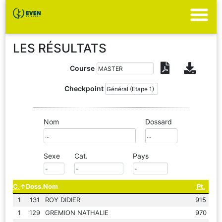
LES RÉSULTATS
Course
Checkpoint
Nom
Dossard
Sexe
Cat.
Pays
C.
Doss.
Nom
Pt.
1
131
ROY DIDIER
915
1
129
GREMION NATHALIE
970