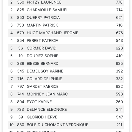
2
350
PRITZY LAURENCE
778
2
825
CHARMOILLE SAMUEL
714
3
853
QUERRY PATRICIA
621
3
753
MARTIN PATRICK
710
4
579
HUOT MARCHAND JEROME
676
4
854
PERRET PATRICIA
543
5
56
CORMIER DAVID
628
5
10
DOURIEZ SOPHIE
410
6
338
BIESSE BERNARD
625
6
345
DEMEUSOY KARINE
392
7
716
COLARD DELPHINE
332
7
797
GARDET FABRICE
622
8
744
MONNEY JEAN MARC
598
8
804
FYOT KARINE
260
9
733
DELIANCE ELEONORE
241
9
39
GLORIOD HERVE
547
10
880
BOLE DU CHOMONT VERONIQUE
211