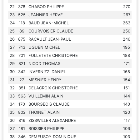
22
378
CHABOD PHILIPPE
270
23
525
JEANNIER HERVE
267
24
118
BAUD JEAN-MICHEL
263
25
89
COURVOISIER CLAUDE
250
26
875
RACAULT JEAN-PAUL
246
27
743
UGUEN MICHEL
195
28
701
FOLLETETE CHRISTOPHE
188
29
821
NICOD THOMAS
171
30
342
INVERNIZZI DANIEL
168
31
27
MESNIER HENRY
154
32
351
DELACROIX CHRISTOPHE
151
33
563
VUILLEMIN ALAIN
144
34
170
BOURGEOIS CLAUDE
140
35
802
THOINET ALAIN
120
36
816
ZISSWILLER ALEXANDRE
117
37
181
BOISSIER PHILIPPE
106
38
346
DEMEUSOY DOMINIQUE
103