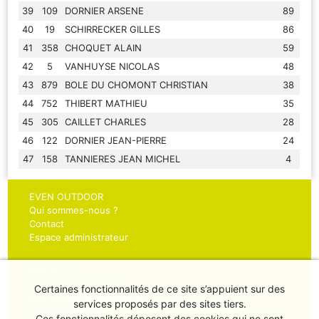
39
109
DORNIER ARSENE
89
40
19
SCHIRRECKER GILLES
86
41
358
CHOQUET ALAIN
59
42
5
VANHUYSE NICOLAS
48
43
879
BOLE DU CHOMONT CHRISTIAN
38
44
752
THIBERT MATHIEU
35
45
305
CAILLET CHARLES
28
46
122
DORNIER JEAN-PIERRE
24
47
158
TANNIERES JEAN MICHEL
4
EVEN OUTDOOR
Qui sommes-nous ?
Contact
Espace administrateur
SERVICES
Inscriptions sportifs
Certaines fonctionnalités de ce site s’appuient sur des
Inscriptions organisateurs
services proposés par des sites tiers.
Chronométrage
Ces fonctionnalités déposent des cookies qui ne sont