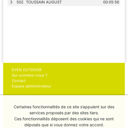
3
502
TOUSSAIN AUGUST
00:05:56
EVEN OUTDOOR
Qui sommes-nous ?
Contact
Espace administrateur
SERVICES
Inscriptions sportifs
Certaines fonctionnalités de ce site s’appuient sur des
Inscriptions organisateurs
services proposés par des sites tiers.
Chronométrage
Ces fonctionnalités déposent des cookies qui ne sont
déposés que si vous donnez votre accord.