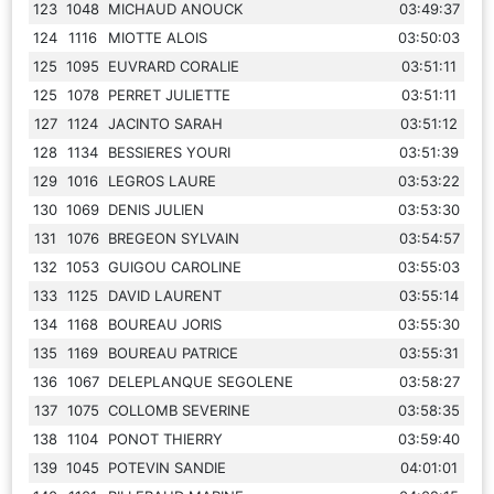
123
1048
MICHAUD ANOUCK
03:49:37
124
1116
MIOTTE ALOIS
03:50:03
125
1095
EUVRARD CORALIE
03:51:11
125
1078
PERRET JULIETTE
03:51:11
127
1124
JACINTO SARAH
03:51:12
128
1134
BESSIERES YOURI
03:51:39
129
1016
LEGROS LAURE
03:53:22
130
1069
DENIS JULIEN
03:53:30
131
1076
BREGEON SYLVAIN
03:54:57
132
1053
GUIGOU CAROLINE
03:55:03
133
1125
DAVID LAURENT
03:55:14
134
1168
BOUREAU JORIS
03:55:30
135
1169
BOUREAU PATRICE
03:55:31
136
1067
DELEPLANQUE SEGOLENE
03:58:27
137
1075
COLLOMB SEVERINE
03:58:35
138
1104
PONOT THIERRY
03:59:40
139
1045
POTEVIN SANDIE
04:01:01