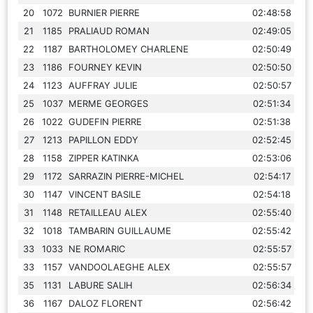
20
1072
BURNIER PIERRE
02:48:58
21
1185
PRALIAUD ROMAN
02:49:05
22
1187
BARTHOLOMEY CHARLENE
02:50:49
23
1186
FOURNEY KEVIN
02:50:50
24
1123
AUFFRAY JULIE
02:50:57
25
1037
MERME GEORGES
02:51:34
26
1022
GUDEFIN PIERRE
02:51:38
27
1213
PAPILLON EDDY
02:52:45
28
1158
ZIPPER KATINKA
02:53:06
29
1172
SARRAZIN PIERRE-MICHEL
02:54:17
30
1147
VINCENT BASILE
02:54:18
31
1148
RETAILLEAU ALEX
02:55:40
32
1018
TAMBARIN GUILLAUME
02:55:42
33
1033
NE ROMARIC
02:55:57
33
1157
VANDOOLAEGHE ALEX
02:55:57
35
1131
LABURE SALIH
02:56:34
36
1167
DALOZ FLORENT
02:56:42