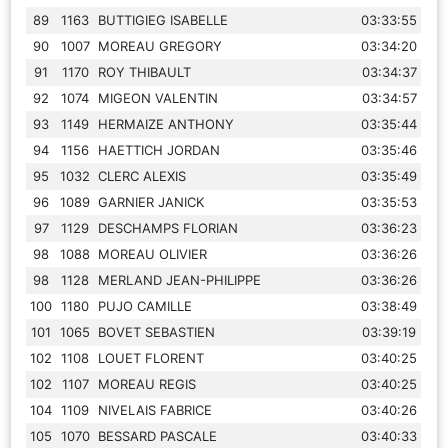
89
1163
BUTTIGIEG ISABELLE
03:33:55
90
1007
MOREAU GREGORY
03:34:20
91
1170
ROY THIBAULT
03:34:37
92
1074
MIGEON VALENTIN
03:34:57
93
1149
HERMAIZE ANTHONY
03:35:44
94
1156
HAETTICH JORDAN
03:35:46
95
1032
CLERC ALEXIS
03:35:49
96
1089
GARNIER JANICK
03:35:53
97
1129
DESCHAMPS FLORIAN
03:36:23
98
1088
MOREAU OLIVIER
03:36:26
98
1128
MERLAND JEAN-PHILIPPE
03:36:26
100
1180
PUJO CAMILLE
03:38:49
101
1065
BOVET SEBASTIEN
03:39:19
102
1108
LOUET FLORENT
03:40:25
102
1107
MOREAU REGIS
03:40:25
104
1109
NIVELAIS FABRICE
03:40:26
105
1070
BESSARD PASCALE
03:40:33