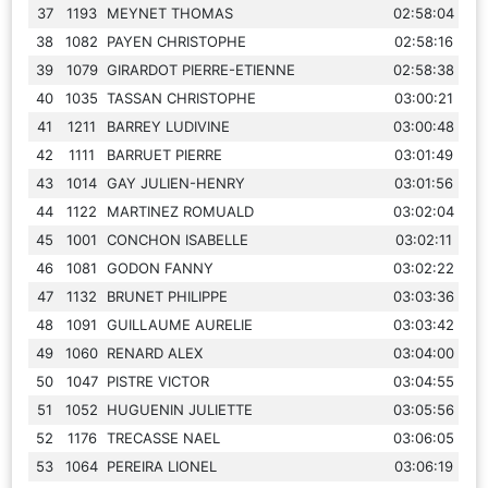
37
1193
MEYNET THOMAS
02:58:04
38
1082
PAYEN CHRISTOPHE
02:58:16
39
1079
GIRARDOT PIERRE-ETIENNE
02:58:38
40
1035
TASSAN CHRISTOPHE
03:00:21
41
1211
BARREY LUDIVINE
03:00:48
42
1111
BARRUET PIERRE
03:01:49
43
1014
GAY JULIEN-HENRY
03:01:56
44
1122
MARTINEZ ROMUALD
03:02:04
45
1001
CONCHON ISABELLE
03:02:11
46
1081
GODON FANNY
03:02:22
47
1132
BRUNET PHILIPPE
03:03:36
48
1091
GUILLAUME AURELIE
03:03:42
49
1060
RENARD ALEX
03:04:00
50
1047
PISTRE VICTOR
03:04:55
51
1052
HUGUENIN JULIETTE
03:05:56
52
1176
TRECASSE NAEL
03:06:05
53
1064
PEREIRA LIONEL
03:06:19