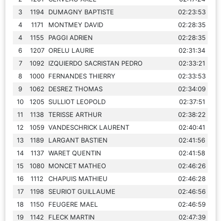
3
1194
DUMAGNY BAPTISTE
02:23:53
4
1171
MONTMEY DAVID
02:28:35
4
1155
PAGGI ADRIEN
02:28:35
6
1207
ORELU LAURIE
02:31:34
7
1092
IZQUIERDO SACRISTAN PEDRO
02:33:21
8
1000
FERNANDES THIERRY
02:33:53
9
1062
DESREZ THOMAS
02:34:09
10
1205
SULLIOT LEOPOLD
02:37:51
11
1138
TERISSE ARTHUR
02:38:22
12
1059
VANDESCHRICK LAURENT
02:40:41
13
1189
LARGANT BASTIEN
02:41:56
14
1137
WARET QUENTIN
02:41:58
15
1080
MONCET MATHEO
02:46:26
16
1112
CHAPUIS MATHIEU
02:46:28
17
1198
SEURIOT GUILLAUME
02:46:56
18
1150
FEUGERE MAEL
02:46:59
19
1142
FLECK MARTIN
02:47:39