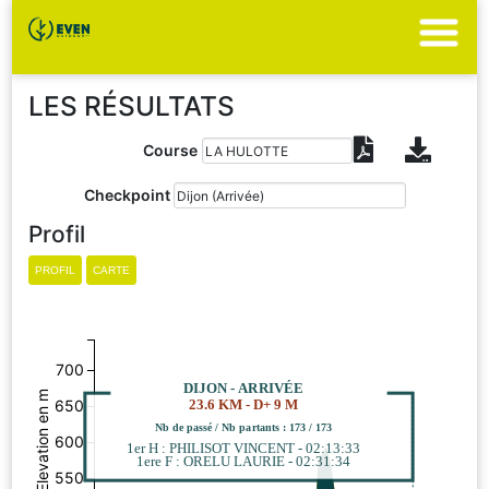
LES RÉSULTATS
Course
Checkpoint
Profil
700
DIJON - ARRIVÉE
Elevation en m
650
23.6 KM - D+ 9 M
Nb de passé / Nb partants : 173 / 173
600
1er H : PHILISOT VINCENT - 02:13:33
1ere F : ORELU LAURIE - 02:31:34
550