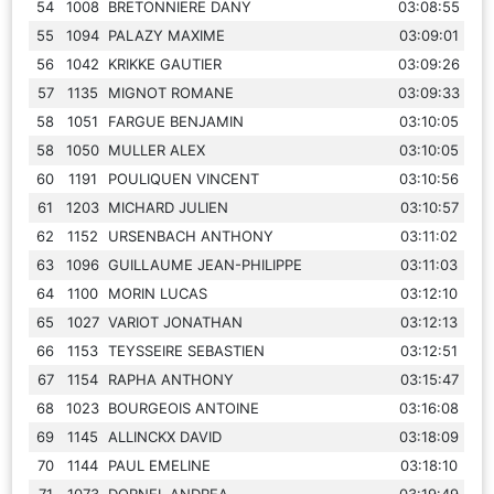
54
1008
BRETONNIERE DANY
03:08:55
55
1094
PALAZY MAXIME
03:09:01
56
1042
KRIKKE GAUTIER
03:09:26
57
1135
MIGNOT ROMANE
03:09:33
58
1051
FARGUE BENJAMIN
03:10:05
58
1050
MULLER ALEX
03:10:05
60
1191
POULIQUEN VINCENT
03:10:56
61
1203
MICHARD JULIEN
03:10:57
62
1152
URSENBACH ANTHONY
03:11:02
63
1096
GUILLAUME JEAN-PHILIPPE
03:11:03
64
1100
MORIN LUCAS
03:12:10
65
1027
VARIOT JONATHAN
03:12:13
66
1153
TEYSSEIRE SEBASTIEN
03:12:51
67
1154
RAPHA ANTHONY
03:15:47
68
1023
BOURGEOIS ANTOINE
03:16:08
69
1145
ALLINCKX DAVID
03:18:09
70
1144
PAUL EMELINE
03:18:10
71
1073
DORNEL ANDREA
03:19:49