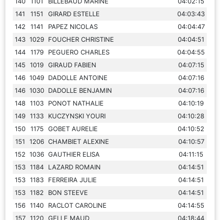
140
1101
BILLEBAUD MARINE
04:02:15
141
1151
GIRARD ESTELLE
04:03:43
142
1141
PAPEZ NICOLAS
04:04:47
143
1029
FOUCHER CHRISTINE
04:04:51
144
1179
PEGUERO CHARLES
04:04:55
145
1019
GIRAUD FABIEN
04:07:15
146
1049
DADOLLE ANTOINE
04:07:16
146
1030
DADOLLE BENJAMIN
04:07:16
148
1103
PONOT NATHALIE
04:10:19
149
1133
KUCZYNSKI YOURI
04:10:28
150
1175
GOBET AURELIE
04:10:52
151
1206
CHAMBIET ALEXINE
04:10:57
152
1036
GAUTHIER ELISA
04:11:15
153
1184
LAZARD ROMAIN
04:14:51
153
1183
FERREIRA JULIE
04:14:51
153
1182
BON STEEVE
04:14:51
156
1140
RACLOT CAROLINE
04:14:55
157
1120
GELLE MAUD
04:18:44