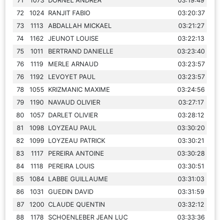
72
1024
RANJIT FABIO
03:20:37
73
1113
ABDALLAH MICKAEL
03:21:27
74
1162
JEUNOT LOUISE
03:22:13
75
1011
BERTRAND DANIELLE
03:23:40
76
1119
MERLE ARNAUD
03:23:57
76
1192
LEVOYET PAUL
03:23:57
78
1055
KRIZMANIC MAXIME
03:24:56
79
1190
NAVAUD OLIVIER
03:27:17
80
1057
DARLET OLIVIER
03:28:12
81
1098
LOYZEAU PAUL
03:30:20
82
1099
LOYZEAU PATRICK
03:30:21
83
1117
PEREIRA ANTOINE
03:30:28
84
1118
PEREIRA LOUIS
03:30:51
85
1084
LABBE GUILLAUME
03:31:03
86
1031
GUEDIN DAVID
03:31:59
87
1200
CLAUDE QUENTIN
03:32:12
88
1178
SCHOENLEBER JEAN LUC
03:33:36