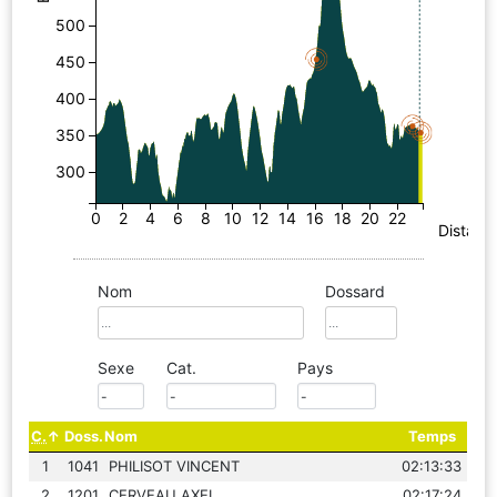
500
450
400
350
300
0
2
4
6
8
10
12
14
16
18
20
22
Distanc
Nom
Dossard
Sexe
Cat.
Pays
C.
Doss.
Nom
Temps
1
1041
PHILISOT VINCENT
02:13:33
2
1201
CERVEAU AXEL
02:17:24