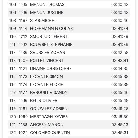
106
1105
MENON THOMAS
03:40:43
106
1106
MENON JUSTINE
03:40:43
108
1197
STAR MICHEL
03:40:46
109
1114
HOFFMANN NICOLAS
03:41:24
110
1212
SMORTO CLÉMENT
03:41:29
111
1102
BOUVRET STEPHANIE
03:41:36
112
1136
SAUSSIER YOHAN
03:42:58
113
1209
POLLET VINCENT
03:43:41
114
1121
DHAINE CHRISTOPHE
03:44:35
115
1173
LECANTE SIMON
03:45:38
116
1174
LECANTE FLORIE
03:45:39
117
1177
BARQUILLA SANDY
03:45:40
118
1166
BELIN OLIVIER
03:45:49
119
1181
GONZALEZ ADRIEN
03:46:28
120
1090
MESTDAGH XAVIER
03:48:30
121
1188
ANCERY MANON
03:49:13
122
1025
COLOMBO QUENTIN
03:49:31