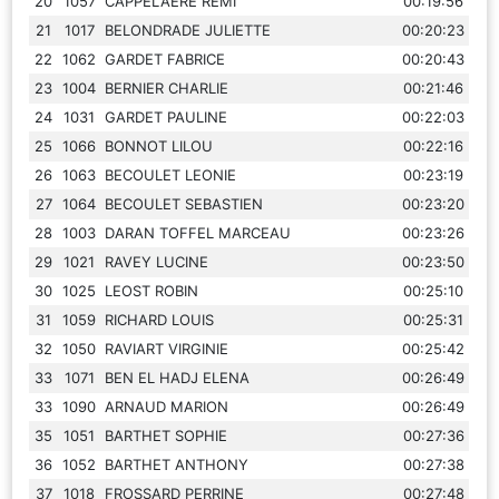
20
1057
CAPPELAERE REMI
00:19:56
21
1017
BELONDRADE JULIETTE
00:20:23
22
1062
GARDET FABRICE
00:20:43
23
1004
BERNIER CHARLIE
00:21:46
24
1031
GARDET PAULINE
00:22:03
25
1066
BONNOT LILOU
00:22:16
26
1063
BECOULET LEONIE
00:23:19
27
1064
BECOULET SEBASTIEN
00:23:20
28
1003
DARAN TOFFEL MARCEAU
00:23:26
29
1021
RAVEY LUCINE
00:23:50
30
1025
LEOST ROBIN
00:25:10
31
1059
RICHARD LOUIS
00:25:31
32
1050
RAVIART VIRGINIE
00:25:42
33
1071
BEN EL HADJ ELENA
00:26:49
33
1090
ARNAUD MARION
00:26:49
35
1051
BARTHET SOPHIE
00:27:36
36
1052
BARTHET ANTHONY
00:27:38
37
1018
FROSSARD PERRINE
00:27:48