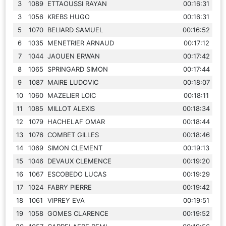
3
1089
ETTAOUSSI RAYAN
00:16:31
3
1056
KREBS HUGO
00:16:31
5
1070
BELIARD SAMUEL
00:16:52
6
1035
MENETRIER ARNAUD
00:17:12
7
1044
JAOUEN ERWAN
00:17:42
8
1065
SPRINGARD SIMON
00:17:44
9
1087
MAIRE LUDOVIC
00:18:07
10
1060
MAZELIER LOIC
00:18:11
11
1085
MILLOT ALEXIS
00:18:34
12
1079
HACHELAF OMAR
00:18:44
13
1076
COMBET GILLES
00:18:46
14
1069
SIMON CLEMENT
00:19:13
15
1046
DEVAUX CLEMENCE
00:19:20
16
1067
ESCOBEDO LUCAS
00:19:29
17
1024
FABRY PIERRE
00:19:42
18
1061
VIPREY EVA
00:19:51
19
1058
GOMES CLARENCE
00:19:52