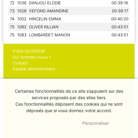
72
1036
DANJOU ELODIE
00:39:16
73
1028
VEFOND AMANDINE
00:39:17
74
1002
HINCELIN EMMA
00:40:20
75
1082
OLIVER KILLIAN
00:43:51
75
1083
LOMBARDET MANON
00:43:51
EVEN OUTDOOR
Qui sommes-nous ?
Contact
Espace administrateur
SERVICES
Inscriptions sportifs
Certaines fonctionnalités de ce site s’appuient sur des
Inscriptions organisateurs
services proposés par des sites tiers.
Chronométrage
Ces fonctionnalités déposent des cookies qui ne sont
déposés que si vous donnez votre accord.
CONDITIONS
Conditions générales de vente
OK
, TOUT ACCEPTER
Personnaliser
Mentions Légales
Gestion des cookies