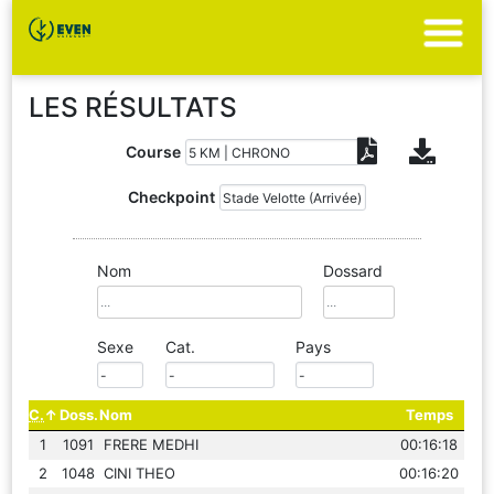
LES RÉSULTATS
Course
Checkpoint
Nom
Dossard
Sexe
Cat.
Pays
C.
Doss.
Nom
Temps
1
1091
FRERE MEDHI
00:16:18
2
1048
CINI THEO
00:16:20