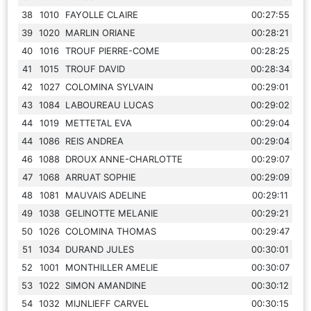
38
1010
FAYOLLE CLAIRE
00:27:55
39
1020
MARLIN ORIANE
00:28:21
40
1016
TROUF PIERRE-COME
00:28:25
41
1015
TROUF DAVID
00:28:34
42
1027
COLOMINA SYLVAIN
00:29:01
43
1084
LABOUREAU LUCAS
00:29:02
44
1019
METTETAL EVA
00:29:04
44
1086
REIS ANDREA
00:29:04
46
1088
DROUX ANNE-CHARLOTTE
00:29:07
47
1068
ARRUAT SOPHIE
00:29:09
48
1081
MAUVAIS ADELINE
00:29:11
49
1038
GELINOTTE MELANIE
00:29:21
50
1026
COLOMINA THOMAS
00:29:47
51
1034
DURAND JULES
00:30:01
52
1001
MONTHILLER AMELIE
00:30:07
53
1022
SIMON AMANDINE
00:30:12
54
1032
MIJNLIEFF CARVEL
00:30:15