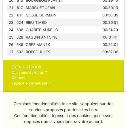
20
613
BOURGEOIS FLAVIEN
00:29:15
21
617
MARGUET JEAN
00:30:13
22
611
GOSSE GERMAIN
00:30:39
23
624
RIEU TIMEO
00:30:51
24
638
CHARITE AURELIO
00:31:20
25
628
RAGUIN ANTOINE
00:31:41
26
645
OBEZ MANEK
00:32:01
27
603
ROBBE JULES
00:32:36
EVEN OUTDOOR
Qui sommes-nous ?
Contact
Espace administrateur
SERVICES
Inscriptions sportifs
Certaines fonctionnalités de ce site s’appuient sur des
Inscriptions organisateurs
services proposés par des sites tiers.
Chronométrage
Ces fonctionnalités déposent des cookies qui ne sont
déposés que si vous donnez votre accord.
CONDITIONS