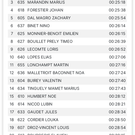
3
635
MARANDIN MARIUS
00:25:18
4
618
FORESTIER JOHAN
00:25:38
5
605
DAL MAGRO ZACHARY
00:25:54
6
637
BINET NINO
00:26:14
7
625
MONNIER-BENOIT EMILIEN
00:26:15
8
627
BOUILLET PRELY TIMEO
00:26:39
9
626
LECOMTE LORIS
00:26:52
10
640
LOPES ELIAS
00:27:06
11
655
LONCHAMPT MARTIN
00:27:16
12
636
MALLETROIT BACONNET NOA
00:27:24
13
604
BUIREY VALENTIN
00:27:40
14
634
TINGUELY MAMET MARIUS
00:27:43
15
610
HUMBERT NOE
00:28:12
16
614
NICOD LUBIN
00:28:21
17
633
GAUDET JULES
00:28:34
18
622
CORDIER LOUKA
00:28:50
19
607
DROZ-VINCENT LOUIS
00:28:54