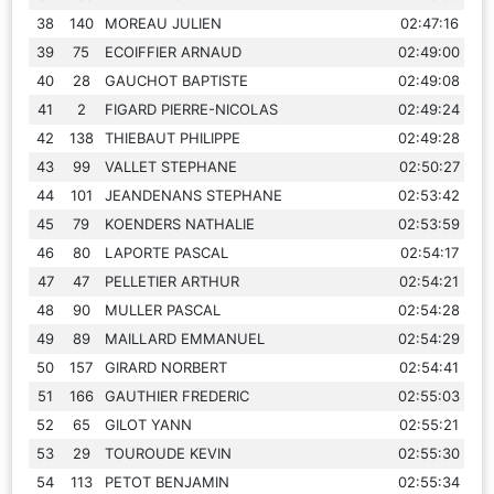
38
140
MOREAU JULIEN
02:47:16
39
75
ECOIFFIER ARNAUD
02:49:00
40
28
GAUCHOT BAPTISTE
02:49:08
41
2
FIGARD PIERRE-NICOLAS
02:49:24
42
138
THIEBAUT PHILIPPE
02:49:28
43
99
VALLET STEPHANE
02:50:27
44
101
JEANDENANS STEPHANE
02:53:42
45
79
KOENDERS NATHALIE
02:53:59
46
80
LAPORTE PASCAL
02:54:17
47
47
PELLETIER ARTHUR
02:54:21
48
90
MULLER PASCAL
02:54:28
49
89
MAILLARD EMMANUEL
02:54:29
50
157
GIRARD NORBERT
02:54:41
51
166
GAUTHIER FREDERIC
02:55:03
52
65
GILOT YANN
02:55:21
53
29
TOUROUDE KEVIN
02:55:30
54
113
PETOT BENJAMIN
02:55:34