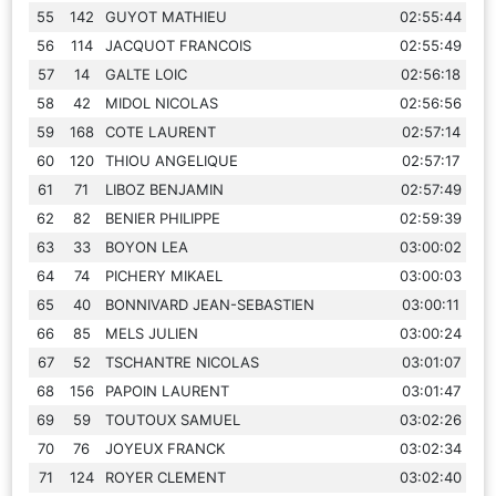
55
142
GUYOT MATHIEU
02:55:44
56
114
JACQUOT FRANCOIS
02:55:49
57
14
GALTE LOIC
02:56:18
58
42
MIDOL NICOLAS
02:56:56
59
168
COTE LAURENT
02:57:14
60
120
THIOU ANGELIQUE
02:57:17
61
71
LIBOZ BENJAMIN
02:57:49
62
82
BENIER PHILIPPE
02:59:39
63
33
BOYON LEA
03:00:02
64
74
PICHERY MIKAEL
03:00:03
65
40
BONNIVARD JEAN-SEBASTIEN
03:00:11
66
85
MELS JULIEN
03:00:24
67
52
TSCHANTRE NICOLAS
03:01:07
68
156
PAPOIN LAURENT
03:01:47
69
59
TOUTOUX SAMUEL
03:02:26
70
76
JOYEUX FRANCK
03:02:34
71
124
ROYER CLEMENT
03:02:40