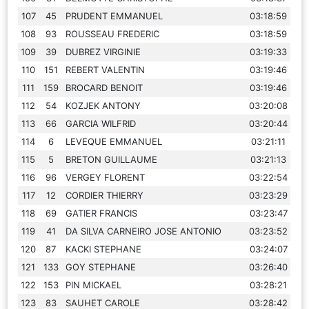
107
45
PRUDENT EMMANUEL
03:18:59
108
93
ROUSSEAU FREDERIC
03:18:59
109
39
DUBREZ VIRGINIE
03:19:33
110
151
REBERT VALENTIN
03:19:46
111
159
BROCARD BENOIT
03:19:46
112
54
KOZJEK ANTONY
03:20:08
113
66
GARCIA WILFRID
03:20:44
114
6
LEVEQUE EMMANUEL
03:21:11
115
5
BRETON GUILLAUME
03:21:13
116
96
VERGEY FLORENT
03:22:54
117
12
CORDIER THIERRY
03:23:29
118
69
GATIER FRANCIS
03:23:47
119
41
DA SILVA CARNEIRO JOSE ANTONIO
03:23:52
120
87
KACKI STEPHANE
03:24:07
121
133
GOY STEPHANE
03:26:40
122
153
PIN MICKAEL
03:28:21
123
83
SAUHET CAROLE
03:28:42