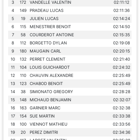
3
172
VANDELLE VALENTIN
02:11:12
4
149
PRADEAU LUCAS
02:11:36
5
19
JULIEN LUCAS
02:14:24
6
115
MENESTRIER BENOIT
02:14:50
7
58
COURDEROT ANTOINE
02:15:35
8
112
BORGETTO DYLAN
02:19:08
9
180
MAUGAIN CARL
02:20:15
10
132
PERRET CLEMENT
02:21:40
11
104
LOUIS GUICHARDOT
02:24:32
12
110
CHAUVIN ALEXANDRE
02:25:49
13
123
CHABOD BENOIT
02:25:49
14
38
SIMIONATO GREGORY
02:28:28
15
148
MICHAUD BENJAMIN
02:32:07
16
163
GARNIER MARC
02:32:38
17
154
SUE MARTIN
02:33:38
18
100
VIENNOT MATHIEU
02:33:56
19
20
PEREZ DIMITRI
02:34:36