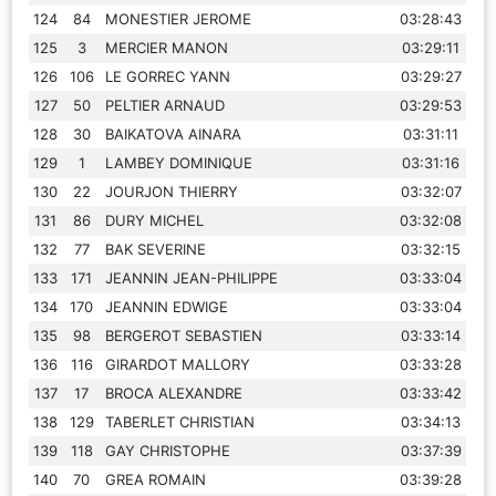
124
84
MONESTIER JEROME
03:28:43
125
3
MERCIER MANON
03:29:11
126
106
LE GORREC YANN
03:29:27
127
50
PELTIER ARNAUD
03:29:53
128
30
BAIKATOVA AINARA
03:31:11
129
1
LAMBEY DOMINIQUE
03:31:16
130
22
JOURJON THIERRY
03:32:07
131
86
DURY MICHEL
03:32:08
132
77
BAK SEVERINE
03:32:15
133
171
JEANNIN JEAN-PHILIPPE
03:33:04
134
170
JEANNIN EDWIGE
03:33:04
135
98
BERGEROT SEBASTIEN
03:33:14
136
116
GIRARDOT MALLORY
03:33:28
137
17
BROCA ALEXANDRE
03:33:42
138
129
TABERLET CHRISTIAN
03:34:13
139
118
GAY CHRISTOPHE
03:37:39
140
70
GREA ROMAIN
03:39:28