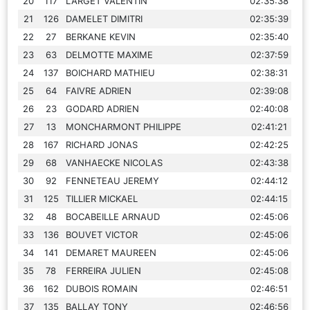
20
117
LARGET VALENTIN
02:35:38
21
126
DAMELET DIMITRI
02:35:39
22
27
BERKANE KEVIN
02:35:40
23
63
DELMOTTE MAXIME
02:37:59
24
137
BOICHARD MATHIEU
02:38:31
25
64
FAIVRE ADRIEN
02:39:08
26
23
GODARD ADRIEN
02:40:08
27
13
MONCHARMONT PHILIPPE
02:41:21
28
167
RICHARD JONAS
02:42:25
29
68
VANHAECKE NICOLAS
02:43:38
30
92
FENNETEAU JEREMY
02:44:12
31
125
TILLIER MICKAEL
02:44:15
32
48
BOCABEILLE ARNAUD
02:45:06
33
136
BOUVET VICTOR
02:45:06
34
141
DEMARET MAUREEN
02:45:06
35
78
FERREIRA JULIEN
02:45:08
36
162
DUBOIS ROMAIN
02:46:51
37
135
BALLAY TONY
02:46:56