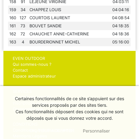
158
91
LEJEUNE VIRGINIIE
04:03:11
159
34
CHAPPEZ LOUIS
04:04:16
160
127
COURTOIS LAURENT
04:08:54
161
73
BOUVET SANDIE
04:18:35
162
72
CHAUCHET ANNE-CATHERINE
04:18:36
163
4
BOURDERIONNET MICHEL
05:16:00
EVEN OUTDOOR
Qui sommes-nous ?
Contact
Espace administrateur
SERVICES
Inscriptions sportifs
Certaines fonctionnalités de ce site s’appuient sur des
Inscriptions organisateurs
services proposés par des sites tiers.
Chronométrage
Ces fonctionnalités déposent des cookies qui ne sont
déposés que si vous donnez votre accord.
CONDITIONS
Conditions générales de vente
OK
, TOUT ACCEPTER
Personnaliser
Mentions Légales