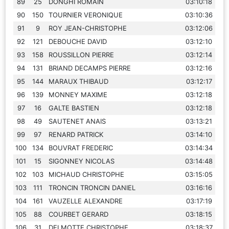
89
25
DONGHI ROMAIN
03:10:18
90
150
TOURNIER VERONIQUE
03:10:36
91
9
ROY JEAN-CHRISTOPHE
03:12:06
92
121
DEBOUCHE DAVID
03:12:10
93
158
ROUSSILLON PIERRE
03:12:14
94
131
BRIAND DECAMPS PIERRE
03:12:16
95
144
MARAUX THIBAUD
03:12:17
96
139
MONNEY MAXIME
03:12:18
97
16
GALTE BASTIEN
03:12:18
98
49
SAUTENET ANAIS
03:13:21
99
97
RENARD PATRICK
03:14:10
100
134
BOUVRAT FREDERIC
03:14:34
101
15
SIGONNEY NICOLAS
03:14:48
102
103
MICHAUD CHRISTOPHE
03:15:05
103
111
TRONCIN TRONCIN DANIEL
03:16:16
104
161
VAUZELLE ALEXANDRE
03:17:19
105
88
COURBET GERARD
03:18:15
106
31
DELMOTTE CHRISTOPHE
03:18:37