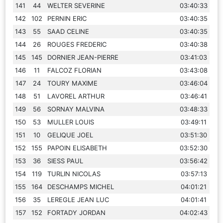
141
44
WELTER SEVERINE
03:40:33
142
102
PERNIN ERIC
03:40:35
143
55
SAAD CELINE
03:40:35
144
26
ROUGES FREDERIC
03:40:38
145
145
DORNIER JEAN-PIERRE
03:41:03
146
11
FALCOZ FLORIAN
03:43:08
147
24
TOURY MAXIME
03:46:04
148
51
LAVOREL ARTHUR
03:46:41
149
56
SORNAY MALVINA
03:48:33
150
53
MULLER LOUIS
03:49:11
151
10
GELIQUE JOEL
03:51:30
152
155
PAPOIN ELISABETH
03:52:30
153
36
SIESS PAUL
03:56:42
154
119
TURLIN NICOLAS
03:57:13
155
164
DESCHAMPS MICHEL
04:01:21
156
35
LEREGLE JEAN LUC
04:01:41
157
152
FORTADY JORDAN
04:02:43