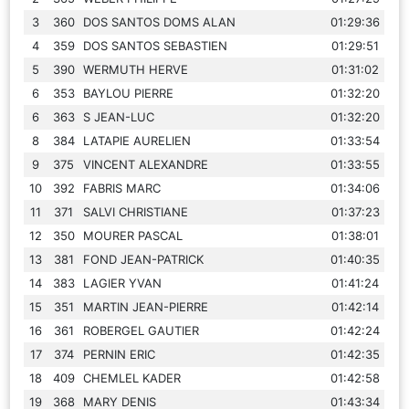
3
360
DOS SANTOS DOMS ALAN
01:29:36
4
359
DOS SANTOS SEBASTIEN
01:29:51
5
390
WERMUTH HERVE
01:31:02
6
353
BAYLOU PIERRE
01:32:20
6
363
S JEAN-LUC
01:32:20
8
384
LATAPIE AURELIEN
01:33:54
9
375
VINCENT ALEXANDRE
01:33:55
10
392
FABRIS MARC
01:34:06
11
371
SALVI CHRISTIANE
01:37:23
12
350
MOURER PASCAL
01:38:01
13
381
FOND JEAN-PATRICK
01:40:35
14
383
LAGIER YVAN
01:41:24
15
351
MARTIN JEAN-PIERRE
01:42:14
16
361
ROBERGEL GAUTIER
01:42:24
17
374
PERNIN ERIC
01:42:35
18
409
CHEMLEL KADER
01:42:58
19
368
MARY DENIS
01:43:34