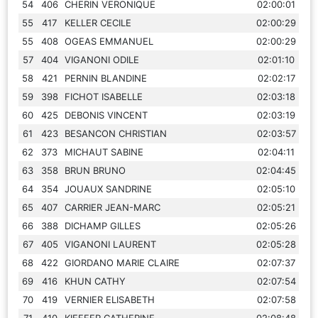
54
406
CHERIN VERONIQUE
02:00:01
55
417
KELLER CECILE
02:00:29
55
408
OGEAS EMMANUEL
02:00:29
57
404
VIGANONI ODILE
02:01:10
58
421
PERNIN BLANDINE
02:02:17
59
398
FICHOT ISABELLE
02:03:18
60
425
DEBONIS VINCENT
02:03:19
61
423
BESANCON CHRISTIAN
02:03:57
62
373
MICHAUT SABINE
02:04:11
63
358
BRUN BRUNO
02:04:45
64
354
JOUAUX SANDRINE
02:05:10
65
407
CARRIER JEAN-MARC
02:05:21
66
388
DICHAMP GILLES
02:05:26
67
405
VIGANONI LAURENT
02:05:28
68
422
GIORDANO MARIE CLAIRE
02:07:37
69
416
KHUN CATHY
02:07:54
70
419
VERNIER ELISABETH
02:07:58
71
410
KIEFFER CATHERINE
02:08:48