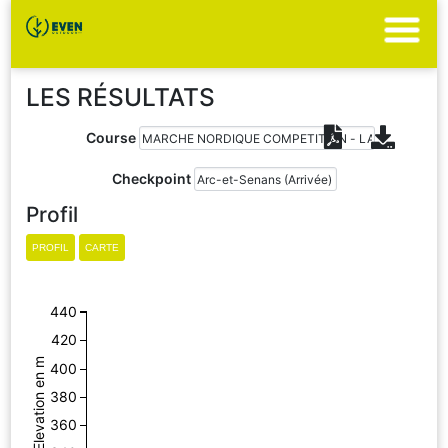
LES RÉSULTATS
Course
Checkpoint
Profil
440
420
Elevation en m
400
380
360