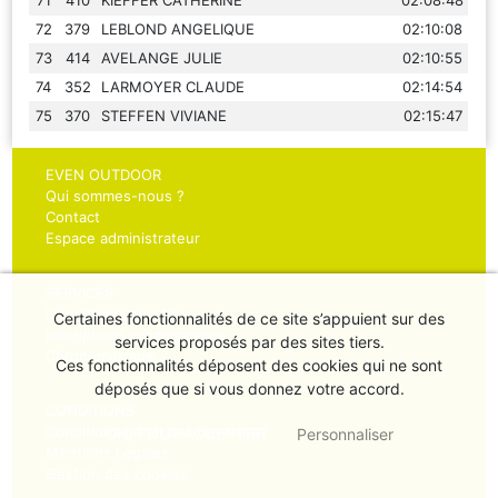
72
379
LEBLOND ANGELIQUE
02:10:08
73
414
AVELANGE JULIE
02:10:55
74
352
LARMOYER CLAUDE
02:14:54
75
370
STEFFEN VIVIANE
02:15:47
EVEN OUTDOOR
Qui sommes-nous ?
Contact
Espace administrateur
SERVICES
Inscriptions sportifs
Certaines fonctionnalités de ce site s’appuient sur des
Inscriptions organisateurs
services proposés par des sites tiers.
Chronométrage
Ces fonctionnalités déposent des cookies qui ne sont
déposés que si vous donnez votre accord.
CONDITIONS
Conditions générales de vente
OK
, TOUT ACCEPTER
Personnaliser
Mentions Légales
Gestion des cookies