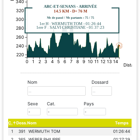
340
ARC-ET-SENANS - ARRIVÉE
320
14.5 KM - D+ 76 M
Nb de passé / Nb partants : 75 / 75
300
1er H : WERMUTH TOM - 01:26:44
1ere F : SALVI CHRISTIANE - 01:37:23
280
260
240
220
0
1
2
3
4
5
6
7
8
9
10
11
12
13
14
Distanc
Nom
Dossard
Sexe
Cat.
Pays
C.
Doss.
Nom
Temps
1
391
WERMUTH TOM
01:26:44
2
365
WEBER PHILIPPE
01:27:29