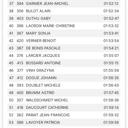
37
394
GARNIER JEAN-MICHEL
01:52:12
38
356
BULOT ALAIN
01:52:34
39
403
DUTHU GABY
01:52:47
40
396
LACROIX MARIE-CHRISTINE
01:53:32
41
367
MARY SONJA
01:53:41
42
420
VERNIER BENOIT
01:53:54
43
387
DE BONIS PASCALE
01:54:21
44
376
LARCIER JACQUES
01:55:07
45
413
BOSSARD ANTOINE
01:55:15
46
377
VINH GRAZYNA
01:55:59
47
412
DOGUE JOHANN
01:56:35
48
393
DOUBLET MICHELE
01:56:43
49
400
BRUMM ASTRID
01:57:45
50
357
WALDSCHMIDT MICHEL
01:58:36
51
418
DAUCOURT CATHERINE
01:59:14
52
362
PARIAT JEAN-FRANCOIS
01:59:32
53
386
LAVOYER PATRICIA
01:59:56