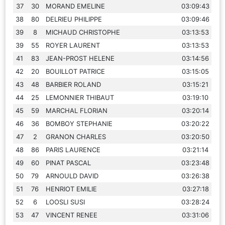
37
30
MORAND EMELINE
03:09:43
38
80
DELRIEU PHILIPPE
03:09:46
39
8
MICHAUD CHRISTOPHE
03:13:53
39
55
ROYER LAURENT
03:13:53
41
83
JEAN-PROST HELENE
03:14:56
42
20
BOUILLOT PATRICE
03:15:05
43
48
BARBIER ROLAND
03:15:21
44
25
LEMONNIER THIBAUT
03:19:10
45
59
MARCHAL FLORIAN
03:20:14
46
36
BOMBOY STEPHANIE
03:20:22
47
2
GRANON CHARLES
03:20:50
48
86
PARIS LAURENCE
03:21:14
49
60
PINAT PASCAL
03:23:48
50
79
ARNOULD DAVID
03:26:38
51
76
HENRIOT EMILIE
03:27:18
52
6
LOOSLI SUSI
03:28:24
53
47
VINCENT RENEE
03:31:06