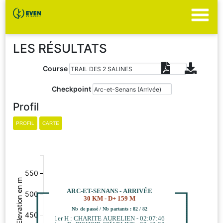
LES RÉSULTATS
Course
Checkpoint
Profil
550
Elevation en m
ARC-ET-SENANS - ARRIVÉE
500
30 KM - D+ 159 M
Nb de passé / Nb partants : 82 / 82
450
1er H : CHARITE AURELIEN - 02:07:46