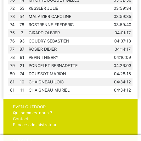
72
53
KESSLER JULIE
03:59:34
73
54
MALAIZIER CAROLINE
03:59:35
74
78
ROSTRENNE FREDERIC
03:59:40
75
3
GIRARD OLIVIER
04:01:17
76
93
COUDRY SEBASTIEN
04:07:13
77
87
ROSIER DIDIER
04:14:17
78
91
PEPIN THIERRY
04:16:09
79
21
PONCELET BERNADETTE
04:26:03
80
74
DOUSSOT MARION
04:28:16
81
10
CHAIGNEAU LOIC
04:34:12
81
11
CHAIGNEAU MURIEL
04:34:12
EVEN OUTDOOR
Qui sommes-nous ?
Contact
Espace administrateur
SERVICES