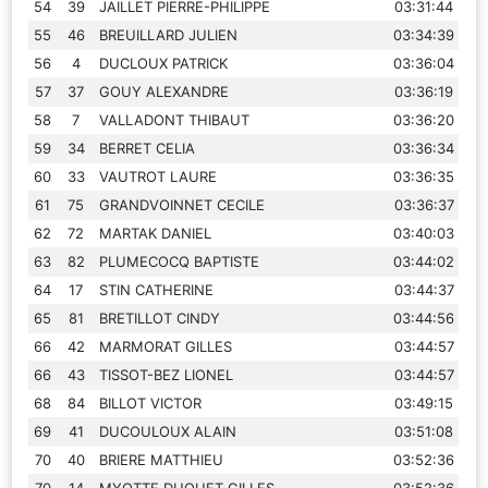
54
39
JAILLET PIERRE-PHILIPPE
03:31:44
55
46
BREUILLARD JULIEN
03:34:39
56
4
DUCLOUX PATRICK
03:36:04
57
37
GOUY ALEXANDRE
03:36:19
58
7
VALLADONT THIBAUT
03:36:20
59
34
BERRET CELIA
03:36:34
60
33
VAUTROT LAURE
03:36:35
61
75
GRANDVOINNET CECILE
03:36:37
62
72
MARTAK DANIEL
03:40:03
63
82
PLUMECOCQ BAPTISTE
03:44:02
64
17
STIN CATHERINE
03:44:37
65
81
BRETILLOT CINDY
03:44:56
66
42
MARMORAT GILLES
03:44:57
66
43
TISSOT-BEZ LIONEL
03:44:57
68
84
BILLOT VICTOR
03:49:15
69
41
DUCOULOUX ALAIN
03:51:08
70
40
BRIERE MATTHIEU
03:52:36
70
14
MYOTTE DUQUET GILLES
03:52:36