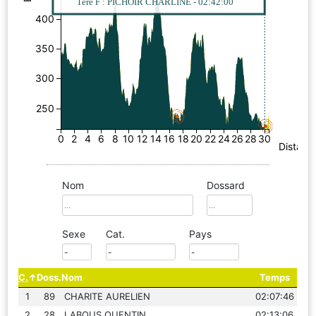
1ere F : PICHOIR CHARLINE - 02:42:00
400
350
300
250
0
2
4
6
8
10
12
14
16
18
20
22
24
26
28
30
Distanc
Nom
Dossard
Sexe
Cat.
Pays
C.
Doss.
Nom
Temps
1
89
CHARITE AURELIEN
02:07:46
2
28
LABOUS QUENTIN
02:13:06