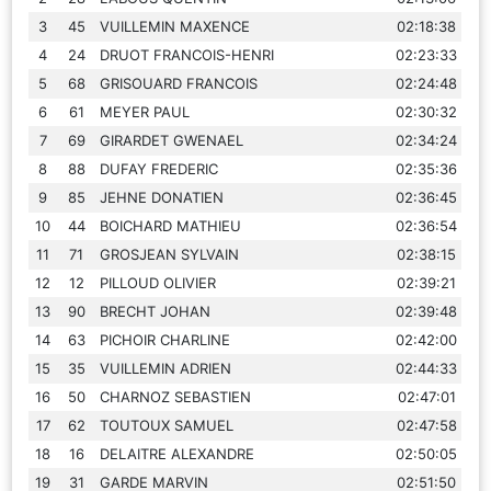
3
45
VUILLEMIN MAXENCE
02:18:38
4
24
DRUOT FRANCOIS-HENRI
02:23:33
5
68
GRISOUARD FRANCOIS
02:24:48
6
61
MEYER PAUL
02:30:32
7
69
GIRARDET GWENAEL
02:34:24
8
88
DUFAY FREDERIC
02:35:36
9
85
JEHNE DONATIEN
02:36:45
10
44
BOICHARD MATHIEU
02:36:54
11
71
GROSJEAN SYLVAIN
02:38:15
12
12
PILLOUD OLIVIER
02:39:21
13
90
BRECHT JOHAN
02:39:48
14
63
PICHOIR CHARLINE
02:42:00
15
35
VUILLEMIN ADRIEN
02:44:33
16
50
CHARNOZ SEBASTIEN
02:47:01
17
62
TOUTOUX SAMUEL
02:47:58
18
16
DELAITRE ALEXANDRE
02:50:05
19
31
GARDE MARVIN
02:51:50