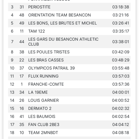
3
31
PERIOSTITE
03:18:38
4
48
ORIENTATION TEAM BESANCON
03:21:16
5
49
LES BONS, LES BRUTES ET MICHEL
03:26:41
6
11
TAM 122
03:35:17
LES GARS DU BESANCON ATHLETIC
7
44
03:38:01
CLUB
8
38
LES POULES TRISTES
03:42:09
9
22
LES BRAS CASSES
03:48:29
10
37
OLYMPICOS PATRAIL 39
03:55:48
11
17
FLUX RUNNING
03:57:03
12
1
FRANCHE-COMTE
03:57:36
13
34
LA 19EME
04:00:01
14
26
LOUIS GARNIER
04:00:52
15
16
DERMATO 2
04:02:32
16
41
LES BAUMOIS
04:02:54
17
35
FAN CLUB 2BE3
04:04:12
18
10
TEAM 2MNBDT
04:08:18