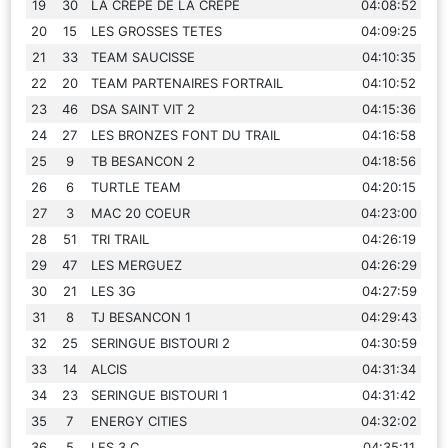
19
30
LA CREPE DE LA CREPE
04:08:52
20
15
LES GROSSES TETES
04:09:25
21
33
TEAM SAUCISSE
04:10:35
22
20
TEAM PARTENAIRES FORTRAIL
04:10:52
23
46
DSA SAINT VIT 2
04:15:36
24
27
LES BRONZES FONT DU TRAIL
04:16:58
25
9
TB BESANCON 2
04:18:56
26
6
TURTLE TEAM
04:20:15
27
3
MAC 20 COEUR
04:23:00
28
51
TRI TRAIL
04:26:19
29
47
LES MERGUEZ
04:26:29
30
21
LES 3G
04:27:59
31
8
TJ BESANCON 1
04:29:43
32
25
SERINGUE BISTOURI 2
04:30:59
33
14
ALCIS
04:31:34
34
23
SERINGUE BISTOURI 1
04:31:42
35
7
ENERGY CITIES
04:32:02
36
5
LES 3 C.
04:35:11