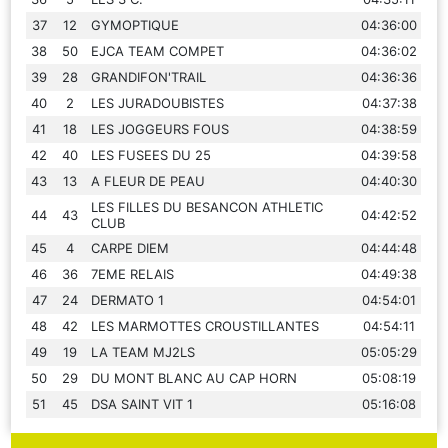
37
12
GYMOPTIQUE
04:36:00
38
50
EJCA TEAM COMPET
04:36:02
39
28
GRANDIFON'TRAIL
04:36:36
40
2
LES JURADOUBISTES
04:37:38
41
18
LES JOGGEURS FOUS
04:38:59
42
40
LES FUSEES DU 25
04:39:58
43
13
A FLEUR DE PEAU
04:40:30
LES FILLES DU BESANCON ATHLETIC
44
43
04:42:52
CLUB
45
4
CARPE DIEM
04:44:48
46
36
7EME RELAIS
04:49:38
47
24
DERMATO 1
04:54:01
48
42
LES MARMOTTES CROUSTILLANTES
04:54:11
49
19
LA TEAM MJ2LS
05:05:29
50
29
DU MONT BLANC AU CAP HORN
05:08:19
51
45
DSA SAINT VIT 1
05:16:08