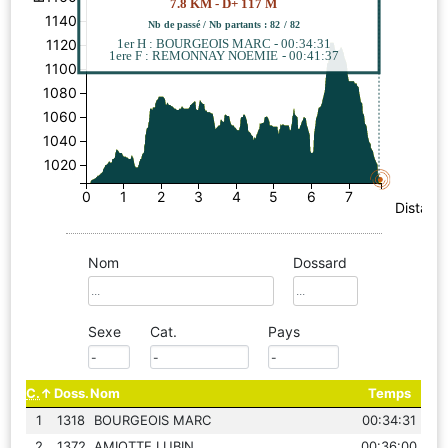
7.8 KM - D+ 117 M
1140
Nb de passé / Nb partants : 82 / 82
1120
1er H : BOURGEOIS MARC - 00:34:31
1ere F : REMONNAY NOEMIE - 00:41:37
1100
1080
1060
1040
1020
0
1
2
3
4
5
6
7
Distanc
Nom
Dossard
Sexe
Cat.
Pays
C.
Doss.
Nom
Temps
1
1318
BOURGEOIS MARC
00:34:31
2
1372
AMIOTTE LUBIN
00:36:00