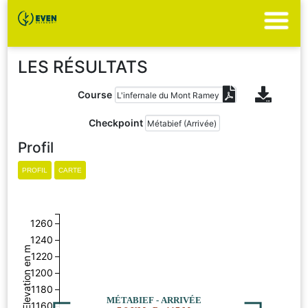
LES RÉSULTATS
Course
Checkpoint
Profil
1260
1240
Elevation en m
1220
1200
1180
MÉTABIEF - ARRIVÉE
1160