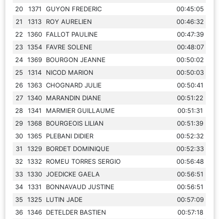
20
1371
GUYON FREDERIC
00:45:05
21
1313
ROY AURELIEN
00:46:32
22
1360
FALLOT PAULINE
00:47:39
23
1354
FAVRE SOLENE
00:48:07
24
1369
BOURGON JEANNE
00:50:02
25
1314
NICOD MARION
00:50:03
26
1363
CHOGNARD JULIE
00:50:41
27
1340
MARANDIN DIANE
00:51:22
28
1341
MARMIER GUILLAUME
00:51:31
29
1368
BOURGEOIS LILIAN
00:51:39
30
1365
PLEBANI DIDIER
00:52:32
31
1329
BORDET DOMINIQUE
00:52:33
32
1332
ROMEU TORRES SERGIO
00:56:48
33
1330
JOEDICKE GAELA
00:56:51
34
1331
BONNAVAUD JUSTINE
00:56:51
35
1325
LUTIN JADE
00:57:09
36
1346
DETELDER BASTIEN
00:57:18