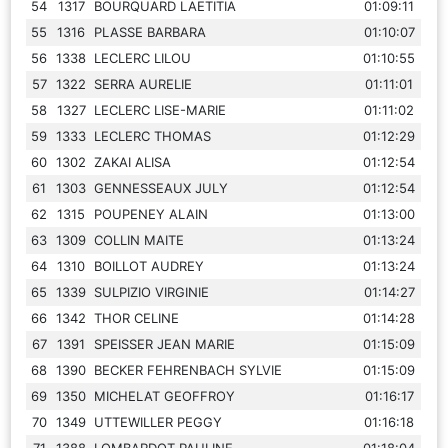
54
1317
BOURQUARD LAETITIA
01:09:11
55
1316
PLASSE BARBARA
01:10:07
56
1338
LECLERC LILOU
01:10:55
57
1322
SERRA AURELIE
01:11:01
58
1327
LECLERC LISE-MARIE
01:11:02
59
1333
LECLERC THOMAS
01:12:29
60
1302
ZAKAI ALISA
01:12:54
61
1303
GENNESSEAUX JULY
01:12:54
62
1315
POUPENEY ALAIN
01:13:00
63
1309
COLLIN MAITE
01:13:24
64
1310
BOILLOT AUDREY
01:13:24
65
1339
SULPIZIO VIRGINIE
01:14:27
66
1342
THOR CELINE
01:14:28
67
1391
SPEISSER JEAN MARIE
01:15:09
68
1390
BECKER FEHRENBACH SYLVIE
01:15:09
69
1350
MICHELAT GEOFFROY
01:16:17
70
1349
UTTEWILLER PEGGY
01:16:18
71
1388
LOMBARDOT PAULINE
01:18:04