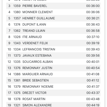
3
1359
PIERRE BAVEREL
00:36:00
4
1380
MONNIER CLEMENT
00:36:06
5
1357
HENRIET GUILLAUME
00:36:21
6
1374
DUPONT ILANN
00:36:43
7
1362
TREAND LILIAN
00:36:58
8
1326
ITIE ARNAUD
00:37:10
9
1343
VERDENET FELIX
00:39:19
10
1334
LEFRANCOIS TRISTAN
00:39:43
11
1373
JAVAUX ESTEBANA
00:39:56
12
1335
SOUCARROS ALBAN
00:40:01
13
1376
REMONNAY JUSTIN
00:40:54
14
1386
MARGUIER ARNAUD
00:41:08
15
1361
BRIDE SEBASTIEN
00:41:12
16
1379
REMONNAY NOEMIE
00:41:37
17
1375
DREZET VICTOR
00:43:37
18
1378
ROSAT MARTIN
00:43:48
19
1321
SIMON ALEXANDRE
00:44:19