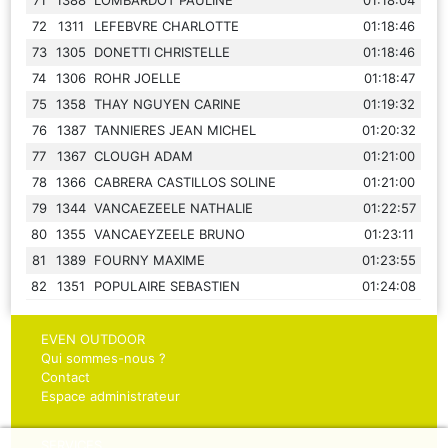
72
1311
LEFEBVRE CHARLOTTE
01:18:46
73
1305
DONETTI CHRISTELLE
01:18:46
74
1306
ROHR JOELLE
01:18:47
75
1358
THAY NGUYEN CARINE
01:19:32
76
1387
TANNIERES JEAN MICHEL
01:20:32
77
1367
CLOUGH ADAM
01:21:00
78
1366
CABRERA CASTILLOS SOLINE
01:21:00
79
1344
VANCAEZEELE NATHALIE
01:22:57
80
1355
VANCAEYZEELE BRUNO
01:23:11
81
1389
FOURNY MAXIME
01:23:55
82
1351
POPULAIRE SEBASTIEN
01:24:08
EVEN OUTDOOR
Qui sommes-nous ?
Contact
Espace administrateur
SERVICES