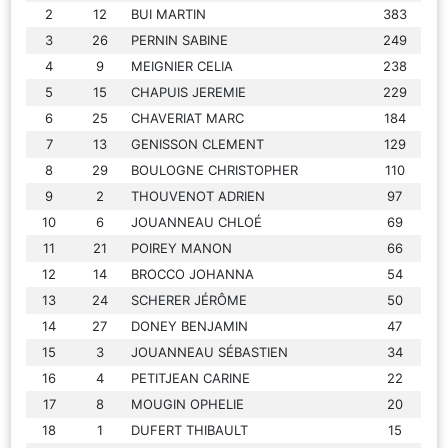
2
12
BUI MARTIN
383
3
26
PERNIN SABINE
249
4
9
MEIGNIER CELIA
238
5
15
CHAPUIS JEREMIE
229
6
25
CHAVERIAT MARC
184
7
13
GENISSON CLEMENT
129
8
29
BOULOGNE CHRISTOPHER
110
9
2
THOUVENOT ADRIEN
97
10
6
JOUANNEAU CHLOÉ
69
11
21
POIREY MANON
66
12
14
BROCCO JOHANNA
54
13
24
SCHERER JÉRÔME
50
14
27
DONEY BENJAMIN
47
15
3
JOUANNEAU SÉBASTIEN
34
16
4
PETITJEAN CARINE
22
17
8
MOUGIN OPHELIE
20
18
1
DUFERT THIBAULT
15