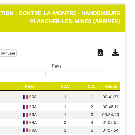
DITION - CONTRE-LA-MONTRE - HANDBIKEURS
PLANCHER-LES-MINES (ARRIVÉE)
Pays
Pays
C.C.
C.S.
Temps
FRA
1
1
00:41:27
FRA
1
2
00:48:12
FRA
1
3
00:54:43
FRA
2
4
01:02:55
FRA
3
5
01:07:54