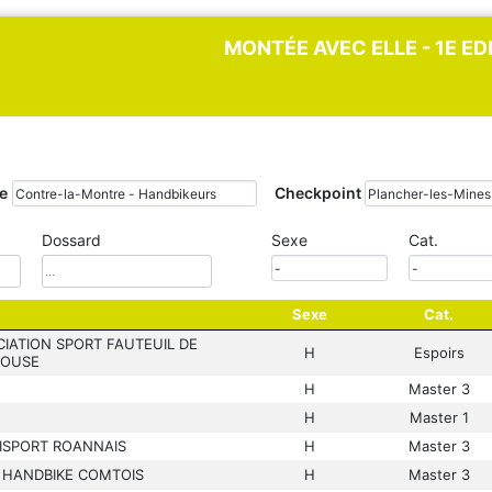
MONTÉE AVEC ELLE - 1E E
e
Checkpoint
Dossard
Sexe
Cat.
Sexe
Cat.
IATION SPORT FAUTEUIL DE
H
Espoirs
OUSE
H
Master 3
H
Master 1
ISPORT ROANNAIS
H
Master 3
 HANDBIKE COMTOIS
H
Master 3