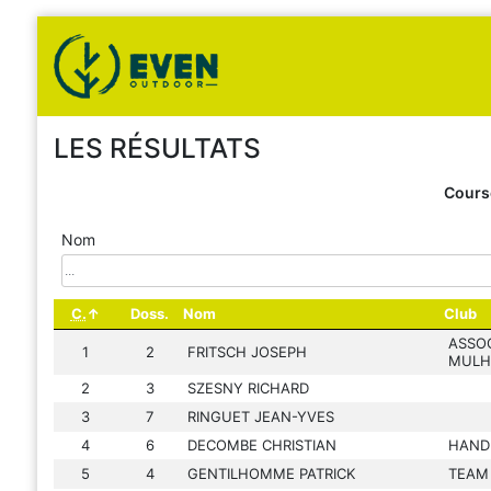
LES RÉSULTATS
Cours
Nom
C.
Doss.
Nom
Club
ASSOC
1
2
FRITSCH JOSEPH
MULH
2
3
SZESNY RICHARD
3
7
RINGUET JEAN-YVES
4
6
DECOMBE CHRISTIAN
HAND
5
4
GENTILHOMME PATRICK
TEAM