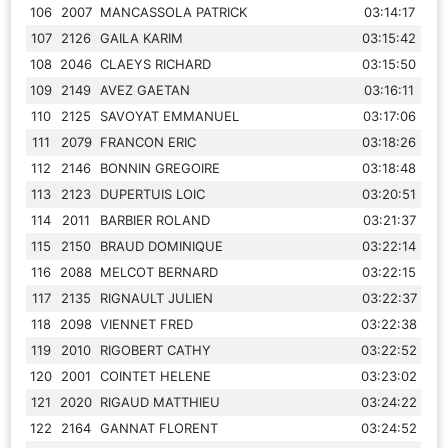
106
2007
MANCASSOLA PATRICK
03:14:17
107
2126
GAILA KARIM
03:15:42
108
2046
CLAEYS RICHARD
03:15:50
109
2149
AVEZ GAETAN
03:16:11
110
2125
SAVOYAT EMMANUEL
03:17:06
111
2079
FRANCON ERIC
03:18:26
112
2146
BONNIN GREGOIRE
03:18:48
113
2123
DUPERTUIS LOIC
03:20:51
114
2011
BARBIER ROLAND
03:21:37
115
2150
BRAUD DOMINIQUE
03:22:14
116
2088
MELCOT BERNARD
03:22:15
117
2135
RIGNAULT JULIEN
03:22:37
118
2098
VIENNET FRED
03:22:38
119
2010
RIGOBERT CATHY
03:22:52
120
2001
COINTET HELENE
03:23:02
121
2020
RIGAUD MATTHIEU
03:24:22
122
2164
GANNAT FLORENT
03:24:52