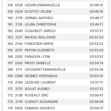
158
2028
LEGAIN EMMANUELLE
03:48:15
159
2029
ECOFFET CELINE
03:48:16
160
2178
VERMEL MATHIEU
03:48:17
161
2116
LEUBA CHRISTOPHE
03:49:11
162
2040
COQUINOT JAROLD
03:51:27
163
2127
RAVEAU ROLLANDE
03:52:54
164
2156
FORESTIER HERVE
03:53:22
165
2031
PAPOIN ELISABETH
03:53:43
166
2082
FARADON LYDIA
03:53:57
167
2042
PROST ISABELLE
03:54:14
168
2111
COUSAERT EMMANUELLE
03:54:36
169
2086
DESBIEZ VERONIQUE
03:55:41
170
2169
LESSUISE LAURENT
03:57:11
171
2170
GOUAT AUDREY
03:57:12
172
2138
PUGEAUT ERIC
03:58:47
173
2176
CUENOT ALEXANDRE
03:58:48
174
5005
FABIANO GIACINTO
03:59:37