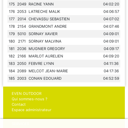
175
2049
RACINE YANN
04:02:20
176
2053
LATRECHE MALIK
04:06:57
177
2014
CHEVASSU SEBASTIEN
04:07:02
178
2154
GRANDMONT ANDRE
04:07:46
179
5010
SORNAY XAVIER
04:09:01
180
2171
SORNAY MALVINA
04:09:01
181
2036
MUGNIER GREGORY
04:09:17
182
2166
MARLOT AURELIEN
04:09:20
183
2050
FEBVRE LYNN
04:11:36
184
2089
MELCOT JEAN-MARIE
04:17:36
185
2003
CONAN EDOUARD
04:52:59
EVEN OUTDOOR
Qui sommes-nous ?
Contact
Espace administrateur
SERVICES