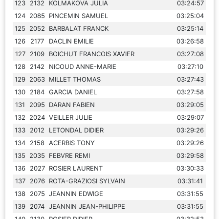
123
2132
KOLMAKOVA JULIA
03:24:57
124
2085
PINCEMIN SAMUEL
03:25:04
125
2052
BARBALAT FRANCK
03:25:14
126
2177
DACLIN EMILIE
03:26:58
127
2109
BOICHUT FRANCOIS XAVIER
03:27:08
128
2142
NICOUD ANNE-MARIE
03:27:10
129
2063
MILLET THOMAS
03:27:43
130
2184
GARCIA DANIEL
03:27:58
131
2095
DARAN FABIEN
03:29:05
132
2024
VEILLER JULIE
03:29:07
133
2012
LETONDAL DIDIER
03:29:26
134
2158
ACERBIS TONY
03:29:26
135
2035
FEBVRE REMI
03:29:58
136
2027
ROSIER LAURENT
03:30:33
137
2076
ROTA-GRAZIOSI SYLVAIN
03:31:41
138
2075
JEANNIN EDWIGE
03:31:55
139
2074
JEANNIN JEAN-PHILIPPE
03:31:55
140
2130
ROSIER DIDIER
03:32:53