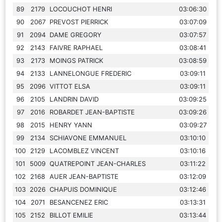
89
2179
LOCOUCHOT HENRI
03:06:30
90
2067
PREVOST PIERRICK
03:07:09
91
2094
DAME GREGORY
03:07:57
92
2143
FAIVRE RAPHAEL
03:08:41
93
2173
MOINGS PATRICK
03:08:59
94
2133
LANNELONGUE FREDERIC
03:09:11
95
2096
VITTOT ELSA
03:09:11
96
2105
LANDRIN DAVID
03:09:25
97
2016
ROBARDET JEAN-BAPTISTE
03:09:26
98
2015
HENRY YANN
03:09:27
99
2134
SCHIAVONE EMMANUEL
03:10:10
100
2129
LACOMBLEZ VINCENT
03:10:16
101
5009
QUATREPOINT JEAN-CHARLES
03:11:22
102
2168
AUER JEAN-BAPTISTE
03:12:09
103
2026
CHAPUIS DOMINIQUE
03:12:46
104
2071
BESANCENEZ ERIC
03:13:31
105
2152
BILLOT EMILIE
03:13:44