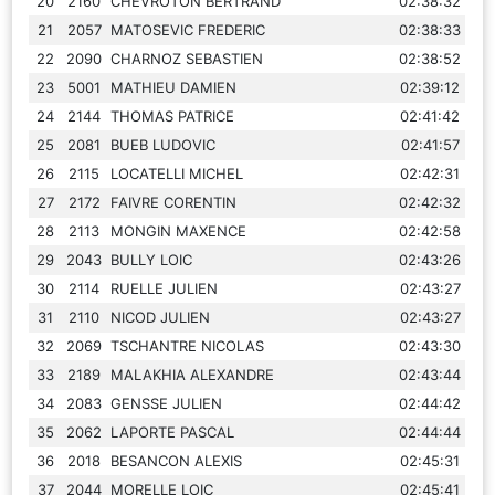
20
2160
CHEVROTON BERTRAND
02:38:32
21
2057
MATOSEVIC FREDERIC
02:38:33
22
2090
CHARNOZ SEBASTIEN
02:38:52
23
5001
MATHIEU DAMIEN
02:39:12
24
2144
THOMAS PATRICE
02:41:42
25
2081
BUEB LUDOVIC
02:41:57
26
2115
LOCATELLI MICHEL
02:42:31
27
2172
FAIVRE CORENTIN
02:42:32
28
2113
MONGIN MAXENCE
02:42:58
29
2043
BULLY LOIC
02:43:26
30
2114
RUELLE JULIEN
02:43:27
31
2110
NICOD JULIEN
02:43:27
32
2069
TSCHANTRE NICOLAS
02:43:30
33
2189
MALAKHIA ALEXANDRE
02:43:44
34
2083
GENSSE JULIEN
02:44:42
35
2062
LAPORTE PASCAL
02:44:44
36
2018
BESANCON ALEXIS
02:45:31
37
2044
MORELLE LOIC
02:45:41