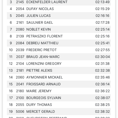
3
2145
ECKENFELDER LAURENT
02:13:49
4
2054
DUFAY NICOLAS
02:15:29
5
2045
JULIEN LUCAS
02:16:16
6
2161
SAULNIER GAEL
02:17:28
7
2080
NOBLET KEVIN
02:25:14
8
2139
PETRASZKO FLORENT
02:25:16
9
2084
DEBREU MATTHIEU
02:25:41
10
2039
FREDERIC PRETOT
02:27:55
11
2037
BRAUD JEAN-MARC
02:30:04
12
2104
LORENZINI GREGORY
02:31:38
13
2181
PIETTRE ALEXIS
02:32:38
14
2060
AYMONNIER MICKAEL
02:35:46
15
2041
FROISSARD ARNAUD
02:36:14
16
2180
MAIRE JEREMY
02:36:22
17
2100
BOURGEOIS SYLVAIN
02:38:07
18
2055
DURY THOMAS
02:38:25
19
5006
MERCET GERALD
02:38:32