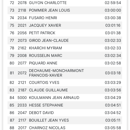
72
2078
GUYON CHARLOTTE
02:59:54
73
2118
POMMIER JEAN LOUIS
03:00:00
74
2034
FUSARO HENRI
03:00:38
75
2021
JACQUEY XAVIER
03:01:16
76
2056
PETIT PATRICK
03:01:38
77
2073
GIROD JEAN-CLAUDE
03:02:33
78
2162
KHARCHI MYRIAM
03:02:33
79
2008
ROUSSELIN MARC
03:02:34
80
2077
PIQUARD ANNE
03:02:58
DECHAUME-MONCHARMONT
81
2072
03:03:18
FRANCOIS-XAVIER
82
2121
COURTOIS YVES
03:03:29
83
2187
CLAUDE GUILLAUME
03:03:56
84
5000
KOULMANN JEAN ARNAUD
03:04:29
85
2033
HESSE STEPHANIE
03:04:51
86
2047
DEBOT DAVID
03:04:52
87
2117
BOUILLET JEAN YVES
03:05:11
88
2017
CHARNOZ NICOLAS
03:05:58