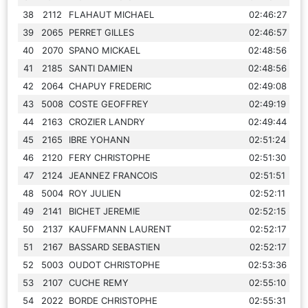
38
2112
FLAHAUT MICHAEL
02:46:27
39
2065
PERRET GILLES
02:46:57
40
2070
SPANO MICKAEL
02:48:56
41
2185
SANTI DAMIEN
02:48:56
42
2064
CHAPUY FREDERIC
02:49:08
43
5008
COSTE GEOFFREY
02:49:19
44
2163
CROZIER LANDRY
02:49:44
45
2165
IBRE YOHANN
02:51:24
46
2120
FERY CHRISTOPHE
02:51:30
47
2124
JEANNEZ FRANCOIS
02:51:51
48
5004
ROY JULIEN
02:52:11
49
2141
BICHET JEREMIE
02:52:15
50
2137
KAUFFMANN LAURENT
02:52:17
51
2167
BASSARD SEBASTIEN
02:52:17
52
5003
OUDOT CHRISTOPHE
02:53:36
53
2107
CUCHE REMY
02:55:10
54
2022
BORDE CHRISTOPHE
02:55:31