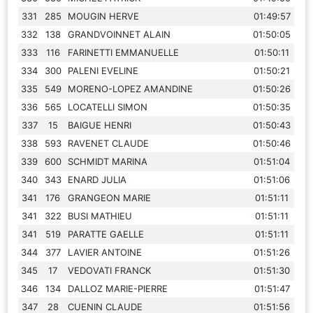
331
285
MOUGIN HERVE
01:49:57
332
138
GRANDVOINNET ALAIN
01:50:05
333
116
FARINETTI EMMANUELLE
01:50:11
334
300
PALENI EVELINE
01:50:21
335
549
MORENO-LOPEZ AMANDINE
01:50:26
336
565
LOCATELLI SIMON
01:50:35
337
15
BAIGUE HENRI
01:50:43
338
593
RAVENET CLAUDE
01:50:46
339
600
SCHMIDT MARINA
01:51:04
340
343
ENARD JULIA
01:51:06
341
176
GRANGEON MARIE
01:51:11
341
322
BUSI MATHIEU
01:51:11
341
519
PARATTE GAELLE
01:51:11
344
377
LAVIER ANTOINE
01:51:26
345
17
VEDOVATI FRANCK
01:51:30
346
134
DALLOZ MARIE-PIERRE
01:51:47
347
28
CUENIN CLAUDE
01:51:56