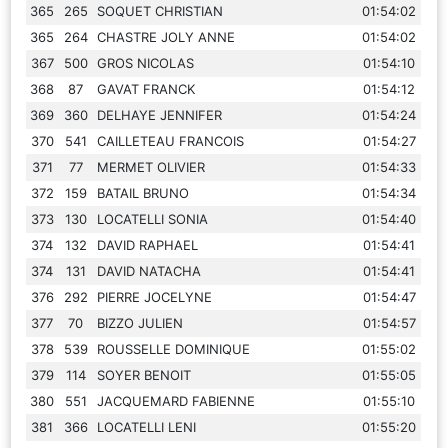
365
265
SOQUET CHRISTIAN
01:54:02
365
264
CHASTRE JOLY ANNE
01:54:02
367
500
GROS NICOLAS
01:54:10
368
87
GAVAT FRANCK
01:54:12
369
360
DELHAYE JENNIFER
01:54:24
370
541
CAILLETEAU FRANCOIS
01:54:27
371
77
MERMET OLIVIER
01:54:33
372
159
BATAIL BRUNO
01:54:34
373
130
LOCATELLI SONIA
01:54:40
374
132
DAVID RAPHAEL
01:54:41
374
131
DAVID NATACHA
01:54:41
376
292
PIERRE JOCELYNE
01:54:47
377
70
BIZZO JULIEN
01:54:57
378
539
ROUSSELLE DOMINIQUE
01:55:02
379
114
SOYER BENOIT
01:55:05
380
551
JACQUEMARD FABIENNE
01:55:10
381
366
LOCATELLI LENI
01:55:20