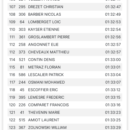
107
295
DREZET CHRISTIAN
01:32:47
108
306
BARBIER NICOLAS
01:32:49
109
64
LOMBERGET LOIC
01:32:53
110
303
KAYSER ETIENNE
01:32:54
111
361
GROSLAMBERT PIERRE
01:32:56
112
258
ANGONNET ELIE
01:32:57
112
373
CHEVEAUX MATTHIEU
01:32:57
114
521
CONTIN DENIS
01:33:00
115
81
METRAZ FLORIAN
01:33:01
116
586
LESCALIER PATRICK
01:33:04
117
244
OSMANI MOHAMED
01:33:07
118
45
ESCOFFIER ERIC
01:33:12
119
395
LEMESRE FREDERIC
01:33:15
120
226
COMPARET FRANCOIS
01:33:16
121
41
THEVENIN MARIE
01:33:23
122
515
AMIOT LAURENT
01:33:25
123
367
ZOLNOWSKI WILLIAM
01:33:29