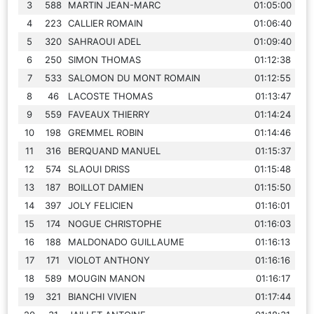
3
588
MARTIN JEAN-MARC
01:05:00
4
223
CALLIER ROMAIN
01:06:40
5
320
SAHRAOUI ADEL
01:09:40
6
250
SIMON THOMAS
01:12:38
7
533
SALOMON DU MONT ROMAIN
01:12:55
8
46
LACOSTE THOMAS
01:13:47
9
559
FAVEAUX THIERRY
01:14:24
10
198
GREMMEL ROBIN
01:14:46
11
316
BERQUAND MANUEL
01:15:37
12
574
SLAOUI DRISS
01:15:48
13
187
BOILLOT DAMIEN
01:15:50
14
397
JOLY FELICIEN
01:16:01
15
174
NOGUE CHRISTOPHE
01:16:03
16
188
MALDONADO GUILLAUME
01:16:13
17
171
VIOLOT ANTHONY
01:16:16
18
589
MOUGIN MANON
01:16:17
19
321
BIANCHI VIVIEN
01:17:44