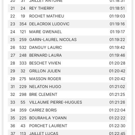
20
31
JAILLET ANTOINE
01:18:31
21
24
REY THIERRY
01:18:51
22
19
ROCHET MATHIEU
01:19:03
23
354
DELACROIX LUDOVIC
01:19:16
24
121
MAIRE GWENAEL
01:19:17
25
259
GARIN-LAUREL NICOLAS
01:19:22
26
532
DANGUY LAURIC
01:19:42
27
248
BERNARD LAURA
01:19:46
28
333
BESCHET VIVIEN
01:20:28
29
32
GRILLON JULIEN
01:20:42
29
275
MASSON ROGER
01:20:42
31
229
NELATON HUGO
01:21:02
32
298
BRIE CLEMENT
01:21:25
33
55
VILLAUME PIERRE-HUGUES
01:21:26
34
359
CARREZ BORIS
01:22:04
35
225
BOURAHLA YOANN
01:22:22
36
43
PORCHET LAURENT
01:22:30
37
113
JAILLET LUCAS
01:22:45