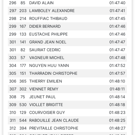
296
85
DAVID ALAIN
01:47:40
297
203
LAMBOLEY ALEXANDRE
01:47:41
298
214
ROUFFIAC THIBAUD
01:47:45
299
167
DIDIER BERNARD
01:47:46
299
133
EUSTACHE PHILIPPE
01:47:46
301
141
GRAND JEAN NOEL
01:47:47
301
82
SAURIAT CEDRIC
01:47:47
303
57
VAGNEUR MICHEL
01:47:48
304
177
NGUYEN HUU YANN
01:47:52
305
151
THARRADIN CHRISTOPHE
01:47:57
306
365
THIERRY EMILIEN
01:48:10
307
302
VIENNET REMY
01:48:11
308
75
JEUNET PAUL
01:48:14
309
530
VIOLLET BRIGITTE
01:48:18
310
129
COURVOISIER GUY
01:48:23
311
544
RABOUILLE JEAN CLAUDE
01:48:25
312
394
PREVITAILLE CHRISTOPHE
01:48:27