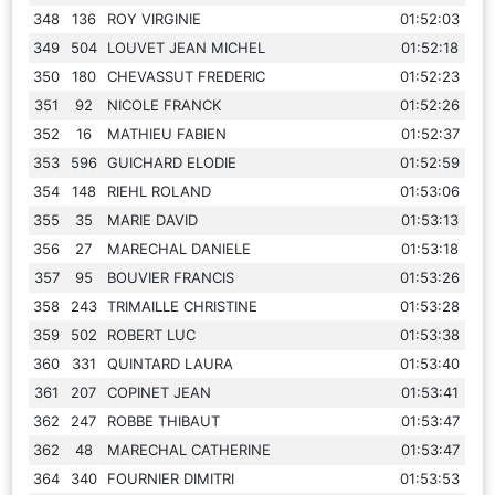
348
136
ROY VIRGINIE
01:52:03
349
504
LOUVET JEAN MICHEL
01:52:18
350
180
CHEVASSUT FREDERIC
01:52:23
351
92
NICOLE FRANCK
01:52:26
352
16
MATHIEU FABIEN
01:52:37
353
596
GUICHARD ELODIE
01:52:59
354
148
RIEHL ROLAND
01:53:06
355
35
MARIE DAVID
01:53:13
356
27
MARECHAL DANIELE
01:53:18
357
95
BOUVIER FRANCIS
01:53:26
358
243
TRIMAILLE CHRISTINE
01:53:28
359
502
ROBERT LUC
01:53:38
360
331
QUINTARD LAURA
01:53:40
361
207
COPINET JEAN
01:53:41
362
247
ROBBE THIBAUT
01:53:47
362
48
MARECHAL CATHERINE
01:53:47
364
340
FOURNIER DIMITRI
01:53:53