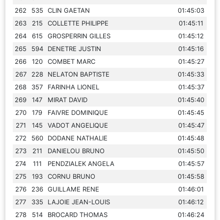
262
535
CLIN GAETAN
01:45:03
263
215
COLLETTE PHILIPPE
01:45:11
264
615
GROSPERRIN GILLES
01:45:12
265
594
DENETRE JUSTIN
01:45:16
266
120
COMBET MARC
01:45:27
267
228
NELATON BAPTISTE
01:45:33
268
357
FARINHA LIONEL
01:45:37
269
147
MIRAT DAVID
01:45:40
270
179
FAIVRE DOMINIQUE
01:45:45
271
145
VADOT ANGELIQUE
01:45:47
272
560
DODANE NATHALIE
01:45:48
273
211
DANIELOU BRUNO
01:45:50
274
111
PENDZIALEK ANGELA
01:45:57
275
193
CORNU BRUNO
01:45:58
276
236
GUILLAME RENE
01:46:01
277
335
LAJOIE JEAN-LOUIS
01:46:12
278
514
BROCARD THOMAS
01:46:24