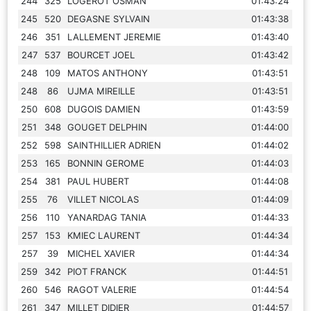
244
325
LOGEROT OSMAN
01:43:24
245
520
DEGASNE SYLVAIN
01:43:38
246
351
LALLEMENT JEREMIE
01:43:40
247
537
BOURCET JOEL
01:43:42
248
109
MATOS ANTHONY
01:43:51
248
86
UJMA MIREILLE
01:43:51
250
608
DUGOIS DAMIEN
01:43:59
251
348
GOUGET DELPHIN
01:44:00
252
598
SAINTHILLIER ADRIEN
01:44:02
253
165
BONNIN GEROME
01:44:03
254
381
PAUL HUBERT
01:44:08
255
76
VILLET NICOLAS
01:44:09
256
110
YANARDAG TANIA
01:44:33
257
153
KMIEC LAURENT
01:44:34
257
39
MICHEL XAVIER
01:44:34
259
342
PIOT FRANCK
01:44:51
260
546
RAGOT VALERIE
01:44:54
261
347
MILLET DIDIER
01:44:57