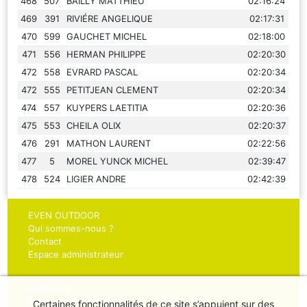
468
507
BAILLY MATTHIEU
02:16:24
469
391
RIVIÉRE ANGELIQUE
02:17:31
470
599
GAUCHET MICHEL
02:18:00
471
556
HERMAN PHILIPPE
02:20:30
472
558
EVRARD PASCAL
02:20:34
472
555
PETITJEAN CLEMENT
02:20:34
474
557
KUYPERS LAETITIA
02:20:36
475
553
CHEILA OLIX
02:20:37
476
291
MATHON LAURENT
02:22:56
477
5
MOREL YUNCK MICHEL
02:39:47
478
524
LIGIER ANDRE
02:42:39
EVEN OUTDOOR
Qui sommes-nous ?
Contact
Espace administrateur
SERVICES
Inscriptions sportifs
Certaines fonctionnalités de ce site s’appuient sur des