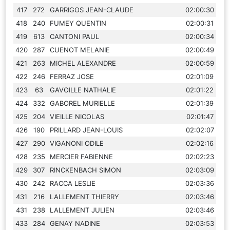
417
272
GARRIGOS JEAN-CLAUDE
02:00:30
418
240
FUMEY QUENTIN
02:00:31
419
613
CANTONI PAUL
02:00:34
420
287
CUENOT MELANIE
02:00:49
421
263
MICHEL ALEXANDRE
02:00:59
422
246
FERRAZ JOSE
02:01:09
423
63
GAVOILLE NATHALIE
02:01:22
424
332
GABOREL MURIELLE
02:01:39
425
204
VIEILLE NICOLAS
02:01:47
426
190
PRILLARD JEAN-LOUIS
02:02:07
427
290
VIGANONI ODILE
02:02:16
428
235
MERCIER FABIENNE
02:02:23
429
307
RINCKENBACH SIMON
02:03:09
430
242
RACCA LESLIE
02:03:36
431
216
LALLEMENT THIERRY
02:03:46
431
238
LALLEMENT JULIEN
02:03:46
433
284
GENAY NADINE
02:03:53