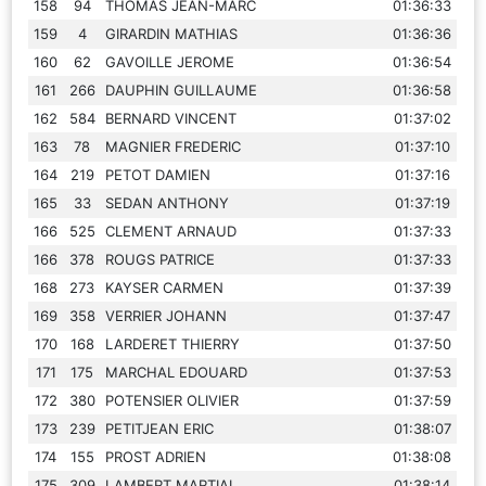
158
94
THOMAS JEAN-MARC
01:36:33
159
4
GIRARDIN MATHIAS
01:36:36
160
62
GAVOILLE JEROME
01:36:54
161
266
DAUPHIN GUILLAUME
01:36:58
162
584
BERNARD VINCENT
01:37:02
163
78
MAGNIER FREDERIC
01:37:10
164
219
PETOT DAMIEN
01:37:16
165
33
SEDAN ANTHONY
01:37:19
166
525
CLEMENT ARNAUD
01:37:33
166
378
ROUGS PATRICE
01:37:33
168
273
KAYSER CARMEN
01:37:39
169
358
VERRIER JOHANN
01:37:47
170
168
LARDERET THIERRY
01:37:50
171
175
MARCHAL EDOUARD
01:37:53
172
380
POTENSIER OLIVIER
01:37:59
173
239
PETITJEAN ERIC
01:38:07
174
155
PROST ADRIEN
01:38:08
175
309
LAMBERT MARTIAL
01:38:14