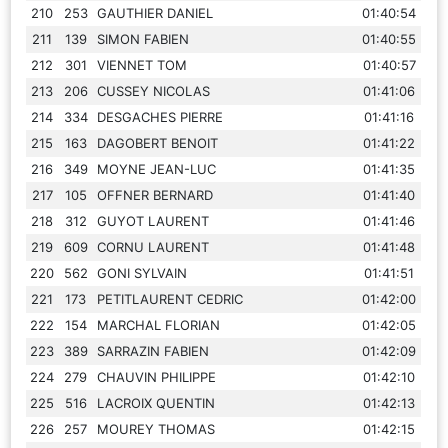
210
253
GAUTHIER DANIEL
01:40:54
211
139
SIMON FABIEN
01:40:55
212
301
VIENNET TOM
01:40:57
213
206
CUSSEY NICOLAS
01:41:06
214
334
DESGACHES PIERRE
01:41:16
215
163
DAGOBERT BENOIT
01:41:22
216
349
MOYNE JEAN-LUC
01:41:35
217
105
OFFNER BERNARD
01:41:40
218
312
GUYOT LAURENT
01:41:46
219
609
CORNU LAURENT
01:41:48
220
562
GONI SYLVAIN
01:41:51
221
173
PETITLAURENT CEDRIC
01:42:00
222
154
MARCHAL FLORIAN
01:42:05
223
389
SARRAZIN FABIEN
01:42:09
224
279
CHAUVIN PHILIPPE
01:42:10
225
516
LACROIX QUENTIN
01:42:13
226
257
MOUREY THOMAS
01:42:15