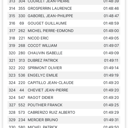
313
304
COURLET JEAN-PIERRE
01:48:39
314
355
GROSPERRIN LAURENCE
01:48:46
315
330
GABOREL JEAN-PHILIPPE
01:48:47
316
69
GOUGET GUILLAUME
01:48:59
317
262
MICHEL PIERRE-EDMOND
01:49:00
318
221
NICOD ERIC
01:49:05
319
268
COCOT WILLIAM
01:49:07
320
280
CHAUVIN ISABELLE
01:49:09
321
313
DUBREZ PATRICK
01:49:11
322
202
SPRIMONT OLIVIER
01:49:14
323
536
ENGELYC EMILIE
01:49:19
324
220
CAPITILLO JEAN-CLAUDE
01:49:20
324
44
CHEVIET JEAN-PIERRE
01:49:20
324
547
RAGOT DIDIER
01:49:20
327
552
POUTHIER FRANCK
01:49:25
328
573
CABRERIZO RUIZ ALBERTO
01:49:29
329
234
MERCIER BRUNO
01:49:31
330
580
MICHEL PATRICK
01:49:50