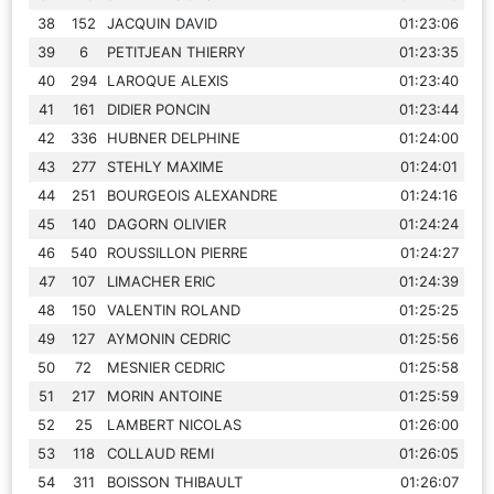
38
152
JACQUIN DAVID
01:23:06
39
6
PETITJEAN THIERRY
01:23:35
40
294
LAROQUE ALEXIS
01:23:40
41
161
DIDIER PONCIN
01:23:44
42
336
HUBNER DELPHINE
01:24:00
43
277
STEHLY MAXIME
01:24:01
44
251
BOURGEOIS ALEXANDRE
01:24:16
45
140
DAGORN OLIVIER
01:24:24
46
540
ROUSSILLON PIERRE
01:24:27
47
107
LIMACHER ERIC
01:24:39
48
150
VALENTIN ROLAND
01:25:25
49
127
AYMONIN CEDRIC
01:25:56
50
72
MESNIER CEDRIC
01:25:58
51
217
MORIN ANTOINE
01:25:59
52
25
LAMBERT NICOLAS
01:26:00
53
118
COLLAUD REMI
01:26:05
54
311
BOISSON THIBAULT
01:26:07