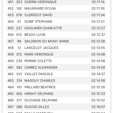
451
353
CHERIN VERONIQUE
02:11:14
452
192
MAURIVARD SYLVIA
02:11:26
453
579
CLERGEOT DAVID
02:11:34
454
61
DURIF STEPHANE
02:12:01
455
227
GAGLIARDI CHARLOTTE
02:12:27
456
612
BESCH LUCIE
02:12:37
457
99
SALOMON DU MONT ANNIE
02:12:38
458
12
LANCELOT JACQUES
02:13:55
459
372
PARIS VERONIQUE
02:14:08
459
230
PERNIN COLETTE
02:14:08
461
392
CARREZ ALEXANDRA
02:14:09
462
531
VIOLLET PASCALE
02:14:37
463
314
MASOUY CHARLES
02:14:56
464
191
PRILLARD BEATRICE
02:15:28
465
400
HIRSHY DELPHINE
02:15:33
466
317
DUCHENE DELPHINE
02:15:52
467
386
DUGOIS GILLES
02:16:07