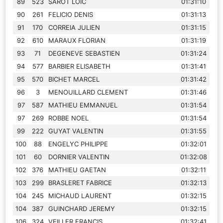
89
523
SAROT LOIC
01:31:10
90
261
FELICIO DENIS
01:31:13
91
170
CORREIA JULIEN
01:31:15
92
610
MARAUX FLORIAN
01:31:19
93
71
DEGENEVE SEBASTIEN
01:31:24
94
577
BARBIER ELISABETH
01:31:41
95
570
BICHET MARCEL
01:31:42
96
3
MENOUILLARD CLEMENT
01:31:46
97
587
MATHIEU EMMANUEL
01:31:54
97
269
ROBBE NOEL
01:31:54
99
222
GUYAT VALENTIN
01:31:55
100
88
ENGELYC PHILIPPE
01:32:01
101
60
DORNIER VALENTIN
01:32:08
102
376
MATHIEU GAETAN
01:32:11
103
299
BRASLERET FABRICE
01:32:13
104
245
MICHAUD LAURENT
01:32:15
104
387
GUINCHARD JEREMY
01:32:15
106
324
VEILLER FRANCIS
01:32:41