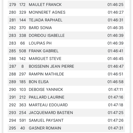
279
172
MAULET FRANCK
01:46:25
280
329
MONNERET AGNES
01:46:27
281
144
TEJADA RAPHAEL
01:46:31
282
370
BARD SONIA
01:46:35
283
338
DORIDOU ISABELLE
01:46:39
283
66
LOUPIAS PH
01:46:39
285
508
FRANK GABRIEL
01:46:41
286
142
MARGUET STEVE
01:46:45
287
8
BOISSENIN JEAN PIERRE
01:46:47
288
297
RAMPIN MATHILDE
01:46:51
289
185
BON ELISA
01:46:58
290
103
DEBOISE YANNICK
01:47:11
291
212
PAILLARD LAURINE
01:47:16
292
363
MARTEAU EDOUARD
01:47:18
293
254
JACQUEMARD BASTIEN
01:47:25
294
591
SAMUEL PAYSANT
01:47:26
295
40
GASNER ROMAIN
01:47:31