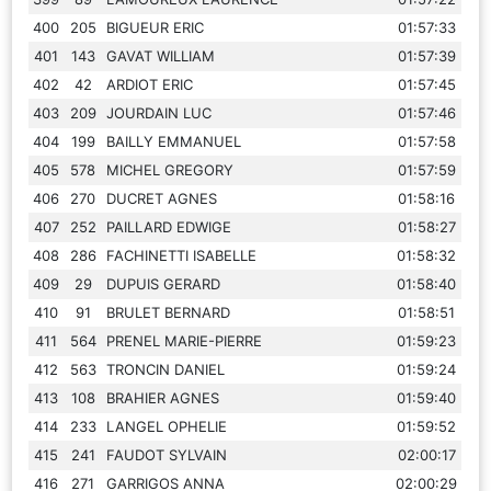
400
205
BIGUEUR ERIC
01:57:33
401
143
GAVAT WILLIAM
01:57:39
402
42
ARDIOT ERIC
01:57:45
403
209
JOURDAIN LUC
01:57:46
404
199
BAILLY EMMANUEL
01:57:58
405
578
MICHEL GREGORY
01:57:59
406
270
DUCRET AGNES
01:58:16
407
252
PAILLARD EDWIGE
01:58:27
408
286
FACHINETTI ISABELLE
01:58:32
409
29
DUPUIS GERARD
01:58:40
410
91
BRULET BERNARD
01:58:51
411
564
PRENEL MARIE-PIERRE
01:59:23
412
563
TRONCIN DANIEL
01:59:24
413
108
BRAHIER AGNES
01:59:40
414
233
LANGEL OPHELIE
01:59:52
415
241
FAUDOT SYLVAIN
02:00:17
416
271
GARRIGOS ANNA
02:00:29