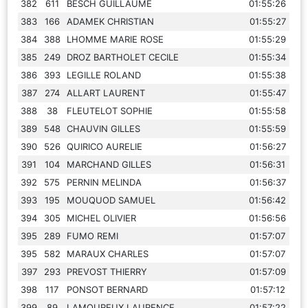
382
611
BESCH GUILLAUME
01:55:26
383
166
ADAMEK CHRISTIAN
01:55:27
384
388
LHOMME MARIE ROSE
01:55:29
385
249
DROZ BARTHOLET CECILE
01:55:34
386
393
LEGILLE ROLAND
01:55:38
387
274
ALLART LAURENT
01:55:47
388
38
FLEUTELOT SOPHIE
01:55:58
389
548
CHAUVIN GILLES
01:55:59
390
526
QUIRICO AURELIE
01:56:27
391
104
MARCHAND GILLES
01:56:31
392
575
PERNIN MELINDA
01:56:37
393
195
MOUQUOD SAMUEL
01:56:42
394
305
MICHEL OLIVIER
01:56:56
395
289
FUMO REMI
01:57:07
395
582
MARAUX CHARLES
01:57:07
397
293
PREVOST THIERRY
01:57:09
398
117
PONSOT BERNARD
01:57:12
399
89
LAMOUREUX LAURENCE
01:57:22