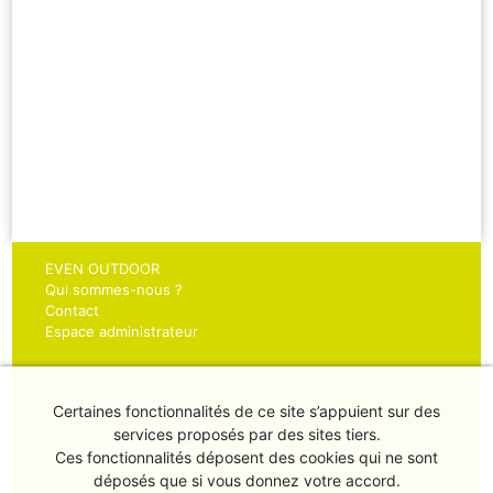
EVEN OUTDOOR
Qui sommes-nous ?
Contact
Espace administrateur
SERVICES
Inscriptions sportifs
Certaines fonctionnalités de ce site s’appuient sur des
Inscriptions organisateurs
services proposés par des sites tiers.
Chronométrage
Ces fonctionnalités déposent des cookies qui ne sont
déposés que si vous donnez votre accord.