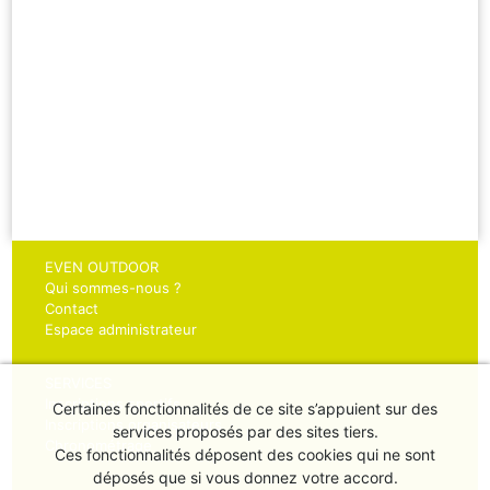
EVEN OUTDOOR
Qui sommes-nous ?
Contact
Espace administrateur
SERVICES
Inscriptions sportifs
Certaines fonctionnalités de ce site s’appuient sur des
Inscriptions organisateurs
services proposés par des sites tiers.
Chronométrage
Ces fonctionnalités déposent des cookies qui ne sont
déposés que si vous donnez votre accord.