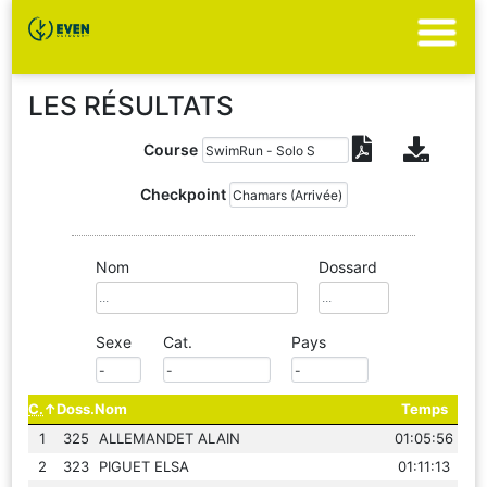
LES RÉSULTATS
Course
Checkpoint
Nom
Dossard
Sexe
Cat.
Pays
C.
Doss.
Nom
Temps
1
325
ALLEMANDET ALAIN
01:05:56
2
323
PIGUET ELSA
01:11:13