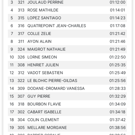
3
321
JOULAUD PERRINE
01:12:00
4
313
ROSE MATHILDE
01:14:01
5
315
LOPEZ SANTIAGO
01:14:23
6
316
QUATREPOINT JEAN-CHARLES
01:17:08
7
317
COLLE ZELIE
01:21:42
8
311
AYON ALAIN
01:21:46
9
324
MAIGROT NATHALIE
01:21:49
10
326
LORNE SIMEON
01:22:50
11
308
HENRIET JULIEN
01:25:35
12
312
VADOT SEBASTIEN
01:25:49
13
322
LE BLOHIC PIERRE-GILDAS
01:25:56
14
309
DODANE-DROMARD VANESSA
01:28:33
15
307
GUY PIERRE
01:32:29
16
318
BOURBON FLAVIE
01:34:09
17
302
CABART ISABELLE
01:34:18
18
304
COLIN CLEMENT
01:37:42
19
305
MELLARE MORGANE
01:38:56