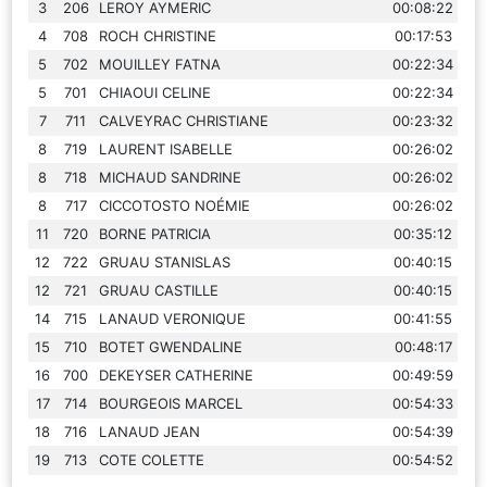
3
206
LEROY AYMERIC
00:08:22
4
708
ROCH CHRISTINE
00:17:53
5
702
MOUILLEY FATNA
00:22:34
5
701
CHIAOUI CELINE
00:22:34
7
711
CALVEYRAC CHRISTIANE
00:23:32
8
719
LAURENT ISABELLE
00:26:02
8
718
MICHAUD SANDRINE
00:26:02
8
717
CICCOTOSTO NOÉMIE
00:26:02
11
720
BORNE PATRICIA
00:35:12
12
722
GRUAU STANISLAS
00:40:15
12
721
GRUAU CASTILLE
00:40:15
14
715
LANAUD VERONIQUE
00:41:55
15
710
BOTET GWENDALINE
00:48:17
16
700
DEKEYSER CATHERINE
00:49:59
17
714
BOURGEOIS MARCEL
00:54:33
18
716
LANAUD JEAN
00:54:39
19
713
COTE COLETTE
00:54:52