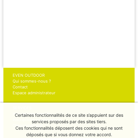
EVEN OUTDOOR
Qui sommes-nous ?
Contact
Espace administrateur
SERVICES
Inscriptions sportifs
Certaines fonctionnalités de ce site s’appuient sur des
Inscriptions organisateurs
services proposés par des sites tiers.
Chronométrage
Ces fonctionnalités déposent des cookies qui ne sont
déposés que si vous donnez votre accord.