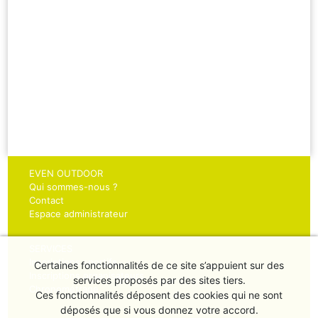
EVEN OUTDOOR
Qui sommes-nous ?
Contact
Espace administrateur
SERVICES
Inscriptions sportifs
Certaines fonctionnalités de ce site s’appuient sur des
Inscriptions organisateurs
services proposés par des sites tiers.
Chronométrage
Ces fonctionnalités déposent des cookies qui ne sont
déposés que si vous donnez votre accord.